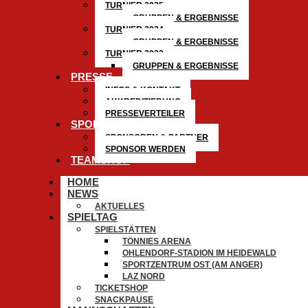
TURNIER 2025
GRUPPEN & ERGEBNISSE
TURNIER 2024
GRUPPEN & ERGEBNISSE
TURNIER 2023
GRUPPEN & ERGEBNISSE
PRESSE
INFOS & KONTAKT
AKKREDITIERUNG
PRESSEVERTEILER
SPONSOREN
SPONSOREN & PARTNER
SPONSOR WERDEN
TEAMSHOP
HOME
NEWS
AKTUELLES
SPIELTAG
SPIELSTÄTTEN
TÖNNIES ARENA
OHLENDORF-STADION IM HEIDEWALD
SPORTZENTRUM OST (AM ANGER)
LAZ NORD
TICKETSHOP
SNACKPAUSE