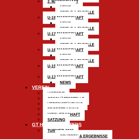
2. MANNSCHAFT
NEWS
SPIELE & TABELLE
U-19 MANNSCHAFT
NEWS
SPIELE & TABELLE
U-17 MANNSCHAFT
NEWS
SPIELE & TABELLE
U-16 MANNSCHAFT
NEWS
SPIELE & TABELLE
U-15 MANNSCHAFT
NEWS
U-13 MANNSCHAFT
NEWS
VEREIN
HISTORIE
GESCHÄFTSSTELLE
VEREINSFÜHRUNG
PROBETRAINING
MITGLIEDSCHAFT
SATZUNG
GT HALLENMASTERS
TURNIER 2026
GRUPPEN & ERGEBNISSE