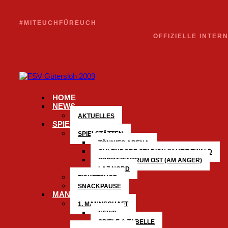
#MITEUCHFÜREUCH
OFFIZIELLE INTER
HOME
NEWS
AKTUELLES
SPIELTAG
SPIELSTÄTTEN
TÖNNIES ARENA
OHLENDORF-STADION IM HEIDEWALD
SPORTZENTRUM OST (AM ANGER)
LAZ NORD
TICKETSHOP
SNACKPAUSE
MANNSCHAFTEN
1. MANNSCHAFT
NEWS
SPIELE & TABELLE