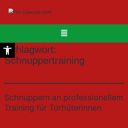
Werkzeugleiste öffnen
Schlagwort:
Schnuppertraining
Schnuppern an professionellem
Training für Torhüterinnen