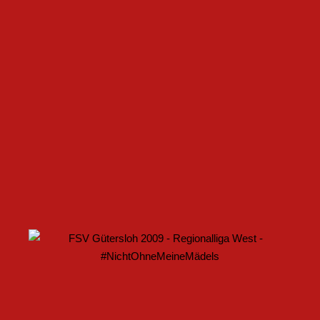
FSV GÜTERSLOH UND NOABELLE BAUEN
PARTNERSCHAFT WEITER AUS
U17 DES FSV GÜTERSLOH STARTET MIT HEIMSPIEL IN
DEN DFB-POKAL