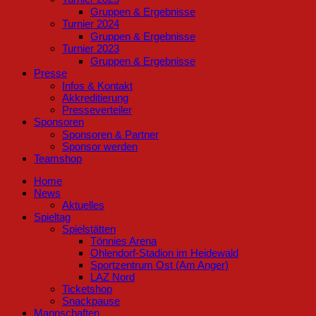
Gruppen & Ergebnisse
Turnier 2024
Gruppen & Ergebnisse
Turnier 2023
Gruppen & Ergebnisse
Presse
Infos & Kontakt
Akkreditierung
Presseverteiler
Sponsoren
Sponsoren & Partner
Sponsor werden
Teamshop
Home
News
Aktuelles
Spieltag
Spielstätten
Tönnies Arena
Ohlendorf-Stadion im Heidewald
Sportzentrum Ost (Am Anger)
LAZ Nord
Ticketshop
Snackpause
Mannschaften