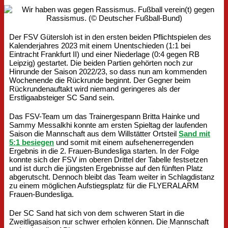
Der FSV Gütersloh ist in den ersten beiden Pflichtspielen des
Kalenderjahres 2023 mit einem Unentschieden (1:1 bei
Eintracht Frankfurt II) und einer Niederlage (0:4 gegen RB
Leipzig) gestartet. Die beiden Partien gehörten noch zur
Hinrunde der Saison 2022/23, so dass nun am kommenden
Wochenende die Rückrunde beginnt. Der Gegner beim
Rückrundenauftakt wird niemand geringeres als der
Erstligaabsteiger SC Sand sein.
Das FSV-Team um das Trainergespann Britta Hainke und
Sammy Messalkhi konnte am ersten Spieltag der laufenden
Saison die Mannschaft aus dem Willstätter Ortsteil
Sand mit
5:1 besiegen
und somit mit einem aufsehenerregenden
Ergebnis in die 2. Frauen-Bundesliga starten. In der Folge
konnte sich der FSV im oberen Drittel der Tabelle festsetzen
und ist durch die jüngsten Ergebnisse auf den fünften Platz
abgerutscht. Dennoch bleibt das Team weiter in Schlagdistanz
zu einem möglichen Aufstiegsplatz für die FLYERALARM
Frauen-Bundesliga.
Der SC Sand hat sich von dem schweren Start in die
Zweitligasaison nur schwer erholen können. Die Mannschaft