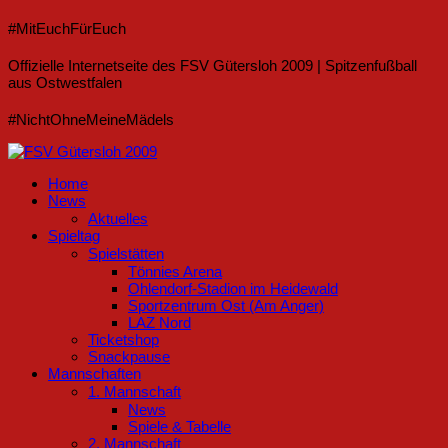
#MitEuchFürEuch
Offizielle Internetseite des FSV Gütersloh 2009 | Spitzenfußball
aus Ostwestfalen
#NichtOhneMeineMädels
Home
News
Aktuelles
Spieltag
Spielstätten
Tönnies Arena
Ohlendorf-Stadion im Heidewald
Sportzentrum Ost (Am Anger)
LAZ Nord
Ticketshop
Snackpause
Mannschaften
1. Mannschaft
News
Spiele & Tabelle
2. Mannschaft