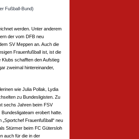
ichnet werden. Unter anderem
edern der vom DFB neu
1 dem SV Meppen an. Auch die
igen Frauenfußball ist, ist die
e Klubs schafften den Aufstieg
gar zweimal hintereinander,
erinen wie Julia Pollak, Lydia
selten zu Bundesligisten. Zu
samt sechs Jahren beim FSV
Bundesligateam erobert hatte.
on „Sportchef Frauenfußball“ neu
 als Stürmer beim FC Gütersloh
 auch für die in der