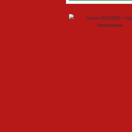
GEMEINSAM NEUE CHANCEN
FSV GÜTERSLOH UND NOAB
U17 DES FSV GÜTERSLOH ST