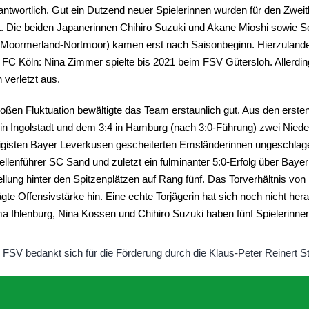
antwortlich. Gut ein Dutzend neuer Spielerinnen wurden für den Zweit
et. Die beiden Japanerinnen Chihiro Suzuki und Akane Mioshi sowie 
oormerland-Nortmoor) kamen erst nach Saisonbeginn. Hierzulande 
C Köln: Nina Zimmer spielte bis 2021 beim FSV Gütersloh. Allerdings 
 verletzt aus.
ßen Fluktuation bewältigte das Team erstaunlich gut. Aus den ersten 
 in Ingolstadt und dem 3:4 in Hamburg (nach 3:0-Führung) zwei Niede
gisten Bayer Leverkusen gescheiterten Emsländerinnen ungeschlage
ellenführer SC Sand und zuletzt ein fulminanter 5:0-Erfolg über Baye
llung hinter den Spitzenplätzen auf Rang fünf. Das Torverhältnis von 
te Offensivstärke hin. Eine echte Torjägerin hat sich noch nicht heraus
ma Ihlenburg, Nina Kossen und Chihiro Suzuki haben fünf Spielerinnen