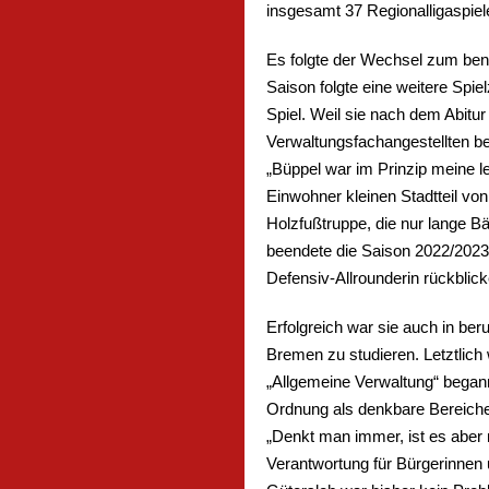
insgesamt 37 Regionalligaspiel
Es folgte der Wechsel zum ben
Saison folgte eine weitere Spi
Spiel. Weil sie nach dem Abitu
Verwaltungsfachangestellten be
„Büppel war im Prinzip meine l
Einwohner kleinen Stadtteil von
Holzfußtruppe, die nur lange B
beendete die Saison 2022/2023 a
Defensiv-Allrounderin rückblic
Erfolgreich war sie auch in ber
Bremen zu studieren. Letztlich 
„Allgemeine Verwaltung“ begann
Ordnung als denkbare Bereiche,
„Denkt man immer, ist es aber n
Verantwortung für Bürgerinnen 