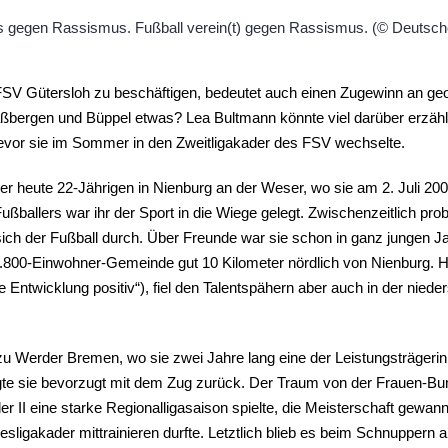
 FSV Gütersloh zu beschäftigen, bedeutet auch einen Zugewinn an 
bergen und Büppel etwas? Lea Bultmann könnte viel darüber erzähl
, bevor sie im Sommer in den Zweitligakader des FSV wechselte.
r heute 22-Jährigen in Nienburg an der Weser, wo sie am 2. Juli 20
ballers war ihr der Sport in die Wiege gelegt. Zwischenzeitlich prob
sich der Fußball durch. Über Freunde war sie schon in ganz jungen J
00-Einwohner-Gemeinde gut 10 Kilometer nördlich von Nienburg. Hie
 Entwicklung positiv“), fiel den Talentspähern aber auch in der nied
zu Werder Bremen, wo sie zwei Jahre lang eine der Leistungsträger
gte sie bevorzugt mit dem Zug zurück. Der Traum von der Frauen-Bunde
 II eine starke Regionalligasaison spielte, die Meisterschaft gewann
ligakader mittrainieren durfte. Letztlich blieb es beim Schnuppern a