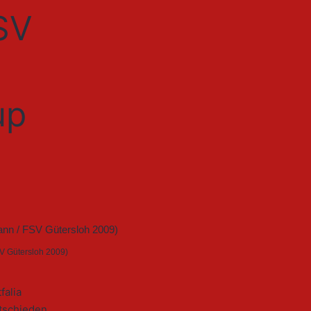
SV
up
SV Gütersloh 2009)
falia
tschieden.