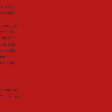
ür U15-
 stellten
on
3) und den
verkusen
 die der
nnte. Das
oren. Für
t im
 aus dem
niorinnen)
Girls Snow