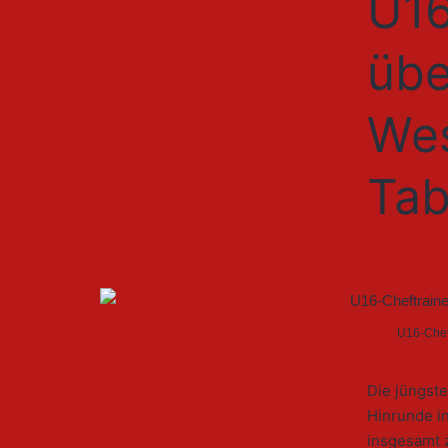
U16
übe
Wes
Tab
U16-Cheft
Die jüngst
Hinrunde in
insgesamt z