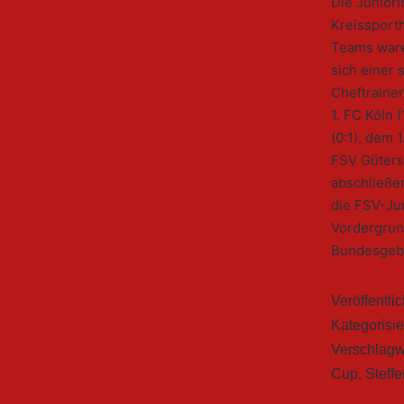
Die Junior
Kreissport
Teams ware
sich einer 
Cheftrainer
1. FC Köln
(0:1), dem 
FSV Gütersl
abschließen
die FSV-Jun
Vordergrun
Bundesgebi
Veröffentli
Kategorisie
Verschlagw
Cup
,
Steff