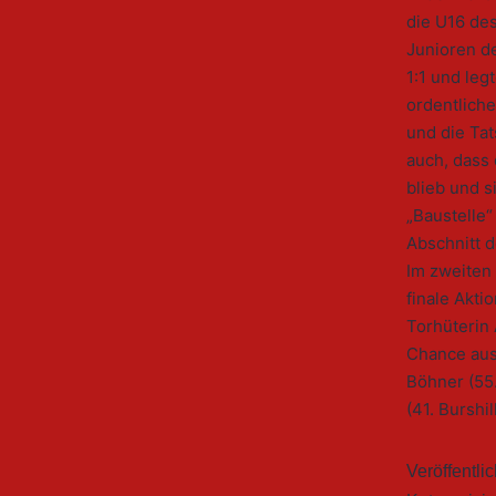
die U16 de
Junioren d
1:1 und leg
ordentliche
und die Tat
auch, dass
blieb und s
„Baustelle
Abschnitt d
Im zweiten
finale Akti
Torhüterin
Chance aus.
Böhner (55.
(41. Burshil
Veröffentli