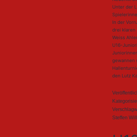
Unter der L
Spielerinn
In der Vor
drei klare
Weiss Ahlen
U16-Junior
Juniorinnen
gewannen so
Hallenturni
den Lutz K
Veröffentli
Kategorisie
Verschlagw
Steffen Wi