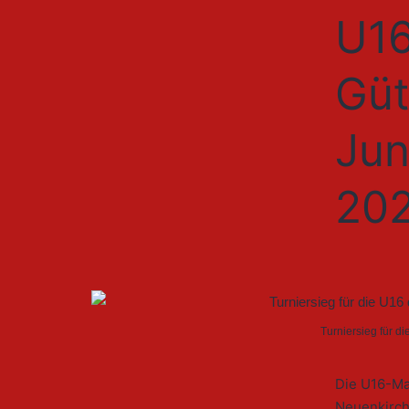
U16
Güt
Jun
20
Turniersieg für d
Die U16-Ma
Neuenkirch