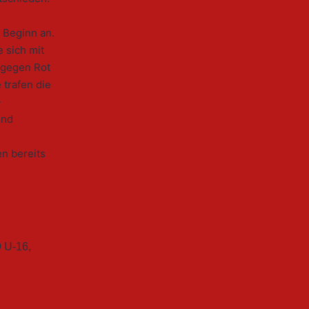
 Beginn an.
 sich mit
 gegen Rot
 trafen die
-
und
en bereits
9 U-16
,