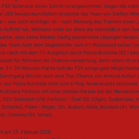
s FSV Gütersloh einen Schritt vorangekommen. Gegen die männ
er JSG Neubeckum/Vellern erreichte das Team von Steffen Wil
te – was noch wichtiger ist – nach Meinung des Trainers einen „
n Auftritt“ hin. Willmann lobte vor allem die Intensität in den 
sache, dass seine Mädels häufig spielerische Lösungen fanden
 das Team nach dem Gegentreffer zum 0:1-Rückstand seiner Lin
ich rasch mit dem 1:1-Ausgleich durch Fejola Burshille (62.) bel
“ bleibt für Willmann die Chancenverwertung, denn schon im er
er 2 x 35-Minuten-Partie ließ der FSV einige gute Möglichkeite
 Durchgang führten auch eine Top-Chance von Antonia Aulbur 
on von Fejola Burshille nicht zum Erfolg. Andererseits zeichnete
 Andrijana Perkovic mit einer starken Parade bei der Neubecku
 FSV Gütersloh U16: Perkovic – Öcal (55. Cilgin), Sudkemper, 
 Schielke), Pieke – Reger (55. Aulbur), Nölle, Burstein (41. Wil
le), Cholewa (55. Ismail).
cht am
15. Februar 2026