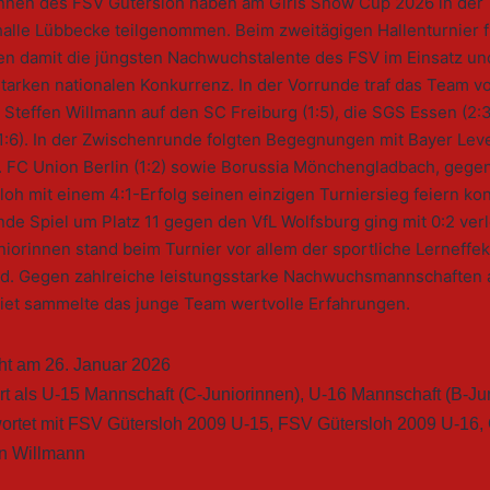
innen des FSV Gütersloh haben am Girls Snow Cup 2026 in der
halle Lübbecke teilgenommen. Beim zweitägigen Hallenturnier f
n damit die jüngsten Nachwuchstalente des FSV im Einsatz und
starken nationalen Konkurrenz. In der Vorrunde traf das Team v
 Steffen Willmann auf den SC Freiburg (1:5), die SGS Essen (2:
 (1:6). In der Zwischenrunde folgten Begegnungen mit Bayer Le
1. FC Union Berlin (1:2) sowie Borussia Mönchengladbach, gegen
oh mit einem 4:1-Erfolg seinen einzigen Turniersieg feiern ko
de Spiel um Platz 11 gegen den VfL Wolfsburg ging mit 0:2 verl
iorinnen stand beim Turnier vor allem der sportliche Lerneffek
d. Gegen zahlreiche leistungsstarke Nachwuchsmannschaften
et sammelte das junge Team wertvolle Erfahrungen.
cht am
26. Januar 2026
rt als
U-15 Mannschaft (C-Juniorinnen)
,
U-16 Mannschaft (B-Ju
ortet mit
FSV Gütersloh 2009 U-15
,
FSV Gütersloh 2009 U-16
,
en Willmann