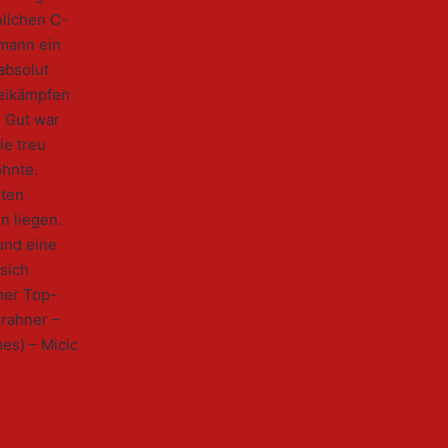
lichen C-
lmann ein
absolut
Zweikämpfen
. Gut war
ie treu
ohnte.
sten
n liegen.
und eine
 sich
mer Top-
Krahner –
mes) – Micic