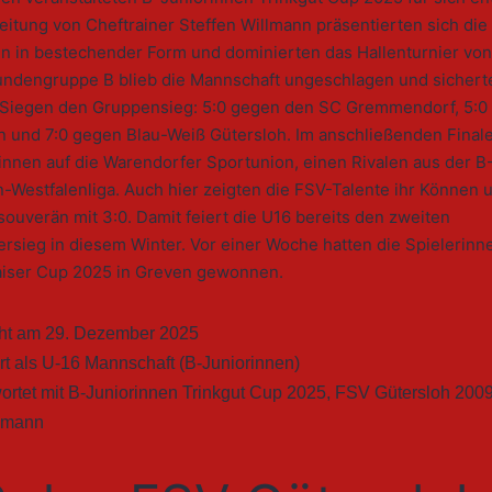
eitung von Cheftrainer Steffen Willmann präsentierten sich die
en in bestechender Form und dominierten das Hallenturnier von
rundengruppe B blieb die Mannschaft ungeschlagen und sicherte
n Siegen den Gruppensieg: 5:0 gegen den SC Gremmendorf, 5:0
 und 7:0 gegen Blau-Weiß Gütersloh. Im anschließenden Finale
innen auf die Warendorfer Sportunion, einen Rivalen aus der B
-Westfalenliga. Auch hier zeigten die FSV-Talente ihr Können 
uverän mit 3:0. Damit feiert die U16 bereits den zweiten
ersieg in diesem Winter. Vor einer Woche hatten die Spielerinn
aiser Cup 2025 in Greven gewonnen.
cht am
29. Dezember 2025
rt als
U-16 Mannschaft (B-Juniorinnen)
ortet mit
B-Juniorinnen Trinkgut Cup 2025
,
FSV Gütersloh 200
llmann