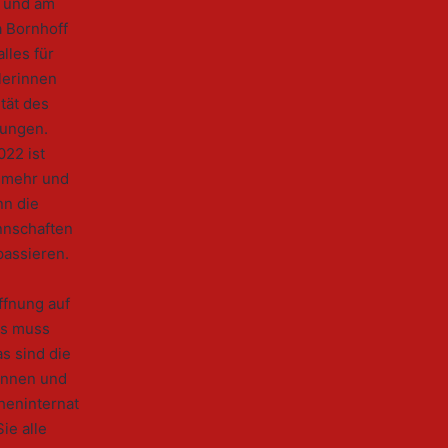
, und am
a Bornhoff
lles für
lerinnen
ität des
gungen.
022 ist
r mehr und
nn die
nnschaften
passieren.
offnung auf
as muss
s sind die
innen und
heninternat
ie alle