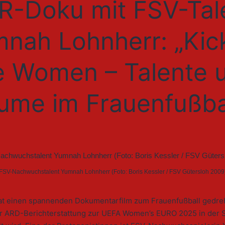
-Doku mit FSV-Tal
nah Lohnherr: „Kick
e Women – Talente 
ume im Frauenfußba
FSV-Nachwuchstalent Yumnah Lohnherr (Foto: Boris Kessler / FSV Gütersloh 2009
t einen spannenden Dokumentarfilm zum Frauenfußball gedreh
 ARD-Berichterstattung zur UEFA Women’s EURO 2025 in der 