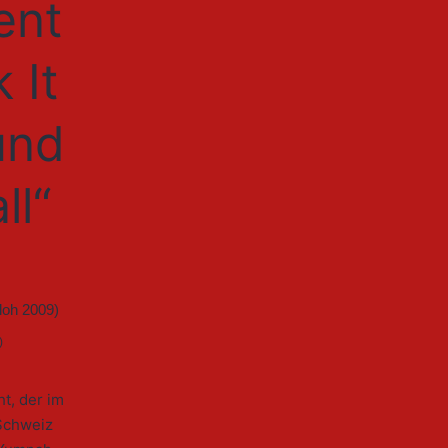
ent
 It
und
ll“
)
t, der im
Schweiz