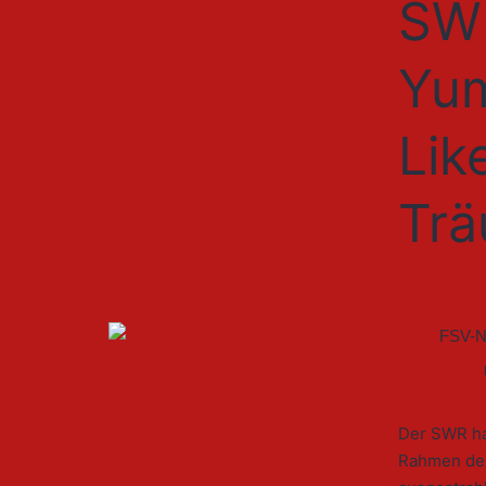
SWR
Yum
Lik
Trä
Der SWR ha
Rahmen der