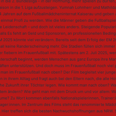
n in die 2. Bundesliga – in der Hoffnung, mehr spielen zu dürfen
ison in die 1. Liga aufzusteigen. Yumnah Lohnherr und Mathild
14 Jahren auf dem Fußballmädcheninternat Kaiserau und geben a
 einmal Profi zu werden. Wie die Männer geben die Fußballspie
hre Leidenschaft – und doch ist vieles anders. Steigende Popular
alls Es fehlt an Geld und Sponsoren, an professionellen Bedin
 2025 könnte viel verändern. Bereits seit dem Erfolg der EM 2
all keine Randerscheinung mehr. Die Stadien füllen sich imme
 fiebern im Frauenfußball mit. Spätestens am 2. Juli 2025, we
terschaft beginnt, werden Menschen aus ganz Europa ihre Ma
räften unterstützen. Und doch muss im Frauenfußball noch viel 
man im Frauenfußball nach oben? Der Film begleitet vier junge
n in ihrem Alltag und fragt auch bei den Eltern nach, die alle H
iche Zukunft ihrer Töchter legen. Wie kommt man nach oben? W
stem ändern? Wie geht man mit dem Druck um und vor allem: Wa
ume? Zu Wort kommen ebenfalls Nationalspielerinnen, Trainer:
ager:innen. Im Zentrum des Films steht das renommierte Mädc
. Hier treffen sich die besten Nachwuchshoffnungen aus NRW. S