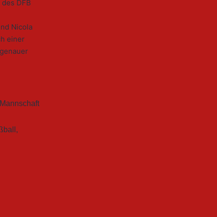
r des DFB
nd Nicola
ch einer
 (genauer
 Mannschaft
ßball
,