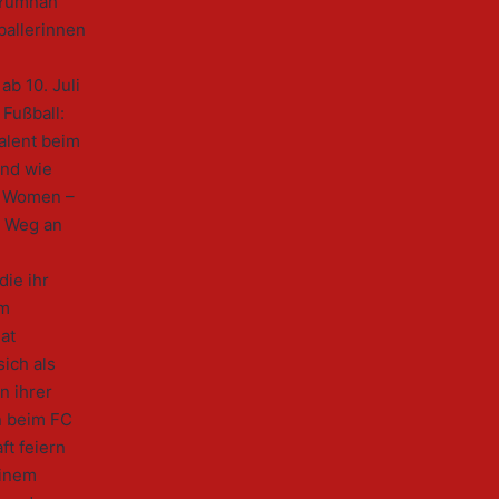
 Yumnah
ballerinnen
b 10. Juli
 Fußball:
alent beim
Und wie
ke Women –
m Weg an
die ihr
im
at
ich als
n ihrer
en beim FC
ft feiern
einem