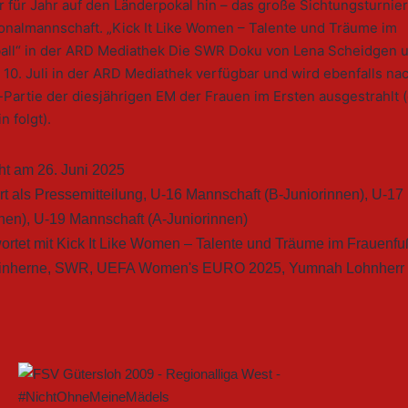
r für Jahr auf den Länderpokal hin – das große Sichtungsturnie
ionalmannschaft. „Kick It Like Women – Talente und Träume im
all“ in der ARD Mediathek Die SWR Doku von Lena Scheidgen u
b 10. Juli in der ARD Mediathek verfügbar und wird ebenfalls na
l-Partie der diesjährigen EM der Frauen im Ersten ausgestrahlt
 folgt).
cht am
26. Juni 2025
rt als
Pressemitteilung
,
U-16 Mannschaft (B-Juniorinnen)
,
U-17
nen)
,
U-19 Mannschaft (A-Juniorinnen)
ortet mit
Kick It Like Women – Talente und Träume im Frauenfu
inherne
,
SWR
,
UEFA Women's EURO 2025
,
Yumnah Lohnherr