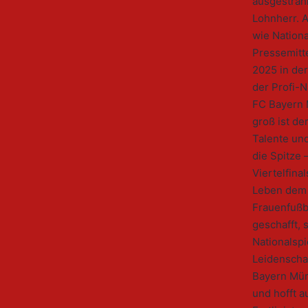
ausgestrah
Lohnherr. 
wie Nationa
Pressemitt
2025 in der
der Profi-
FC Bayern 
groß ist de
Talente un
die Spitze 
Viertelfina
Leben dem 
Frauenfußb
geschafft, 
Nationalsp
Leidenschaf
Bayern Münc
und hofft 