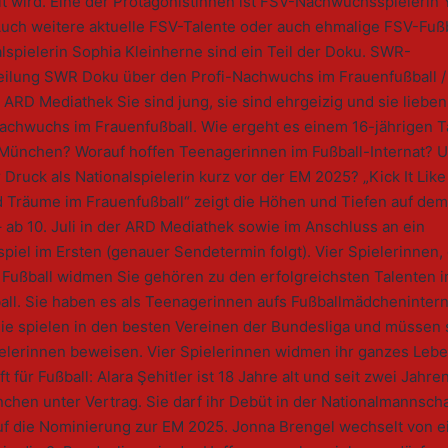
lt wird. Eine der Protagonistinnen ist FSV-Nachwuchsspielerin
Auch weitere aktuelle FSV-Talente oder auch ehmalige FSV-Fuß
lspielerin Sophia Kleinherne sind ein Teil der Doku. SWR-
eilung SWR Doku über den Profi-Nachwuchs im Frauenfußball / a
 ARD Mediathek Sie sind jung, sie sind ehrgeizig und sie lieben
Nachwuchs im Frauenfußball. Wie ergeht es einem 16-jährigen T
München? Worauf hoffen Teenagerinnen im Fußball-Internat? 
r Druck als Nationalspielerin kurz vor der EM 2025? „Kick It Li
d Träume im Frauenfußball“ zeigt die Höhen und Tiefen auf de
– ab 10. Juli in der ARD Mediathek sowie im Anschluss an ein
lspiel im Ersten (genauer Sendetermin folgt). Vier Spielerinnen, 
Fußball widmen Sie gehören zu den erfolgreichsten Talenten 
all. Sie haben es als Teenagerinnen aufs Fußballmädchenintern
sie spielen in den besten Vereinen der Bundesliga und müssen s
ielerinnen beweisen. Vier Spielerinnen widmen ihr ganzes Lebe
t für Fußball: Alara Şehitler ist 18 Jahre alt und seit zwei Jahr
hen unter Vertrag. Sie darf ihr Debüt in der Nationalmannscha
auf die Nominierung zur EM 2025. Jonna Brengel wechselt von 