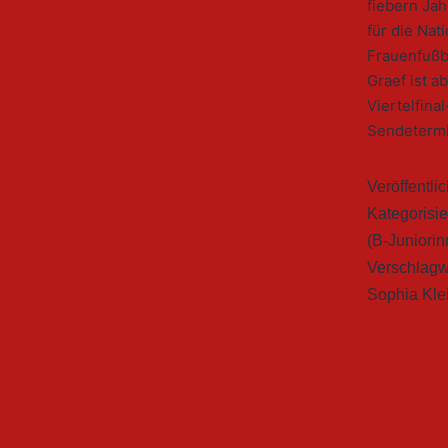
fiebern Jah
für die Nat
Frauenfußb
Graef ist a
Viertelfina
Sendetermin
Veröffentli
Kategorisie
(B-Juniorin
Verschlagw
Sophia Kle