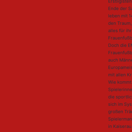
Erstligiste
Ende der Sa
leben mit 
den Traum,
alles für i
Frauenfußb
Doch die EM
Frauenfußb
auch Männer
Europameis
mit allen K
Wie kommt 
Spielerinne
die sportl
sich im Sy
großen Trä
Spielerman
in Kaiserau