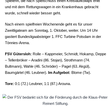
Spielerin, die nach Spielschluss einen Kreislaufkollaps erlitt
und mit dem Rettungswagen in ein Krankenhaus gebracht
wurde, schnell wieder besser geht.
Nach einem spielfreien Wochenende geht es für unser
Zweitligateam am Sonntag, 1. Oktober, weiter. Um 14 Uhr
gastiert Bundesligaabsteiger 1. FFC Turbine Potsdam in der
Tönnies-Arena.
FSV Gütersloh:
Rolle – Kappmeier, Schmidt, Hokamp, Deppe
– Tellenbröker – Aradini (86. Stojan), Strothmann (74.
Bultmann), Wahle (46. Schröder) – Pagel (63. Akgül),
Baumgärtel (46. Leubner).
Im Aufgebot:
Blome (Tw).
Tore:
0:1 (72.) Leubner, 1:1 (87.) Arouna.