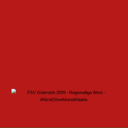
FSV GÜTERSLOH UND NOABELLE BAUEN
PARTNERSCHAFT WEITER AUS
U17 DES FSV GÜTERSLOH STARTET MIT HEIMSPIEL IN
DEN DFB-POKAL