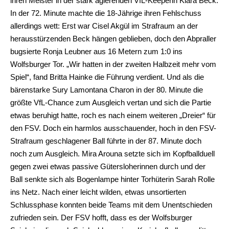
ihren Meister in der stark agierenden VfL-Keeperin Kiara Beck.
In der 72. Minute machte die 18-Jährige ihren Fehlschuss
allerdings wett: Erst war Cisel Akgül im Strafraum an der
herausstürzenden Beck hängen geblieben, doch den Abpraller
bugsierte Ronja Leubner aus 16 Metern zum 1:0 ins
Wolfsburger Tor. „Wir hatten in der zweiten Halbzeit mehr vom
Spiel“, fand Britta Hainke die Führung verdient. Und als die
bärenstarke Sury Lamontana Charon in der 80. Minute die
größte VfL-Chance zum Ausgleich vertan und sich die Partie
etwas beruhigt hatte, roch es nach einem weiteren „Dreier“ für
den FSV. Doch ein harmlos ausschauender, hoch in den FSV-
Strafraum geschlagener Ball führte in der 87. Minute doch
noch zum Ausgleich. Mira Arouna setzte sich im Kopfballduell
gegen zwei etwas passive Gütersloherinnen durch und der
Ball senkte sich als Bogenlampe hinter Torhüterin Sarah Rolle
ins Netz. Nach einer leicht wilden, etwas unsortierten
Schlussphase konnten beide Teams mit dem Unentschieden
zufrieden sein. Der FSV hofft, dass es der Wolfsburger