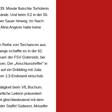
39. Minute flutschte Torhüterin
ände. Und beim 0:2 in der 50.
ber Sauer hinweg. Im Nach-
Alina Angerer hatte keine
zen Reihe von Torchancen aus.
nge schaffte es in der 62.
e kam der FSV Gütersloh, bei
sen. Der „Anschlusstreffer“ in
auf ein Dribbling mit Julia
 zum 1:3-Endstand einschob.
 Tätigkeit beim VfL Bochum.
liche Leiterin präsentiert
cht gleichbedeutend mit dem
er Staffel Südwest. Aktueller