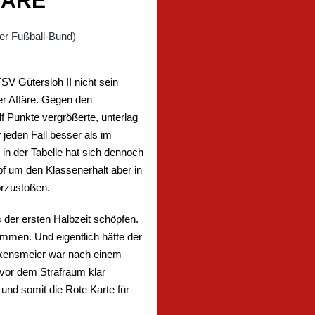
FÄRE
FSV Gütersloh II nicht sein
er Affäre. Gegen den
lf Punkte vergrößerte, unterlag
jeden Fall besser als im
in der Tabelle hat sich dennoch
pf um den Klassenerhalt aber in
orzustoßen.
 der ersten Halbzeit schöpfen.
mmen. Und eigentlich hätte der
inkensmeier war nach einem
 vor dem Strafraum klar
und somit die Rote Karte für