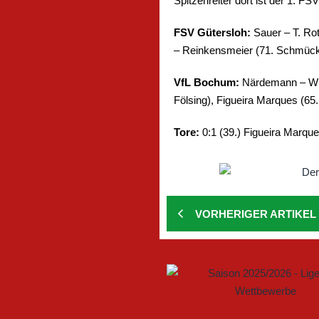
Spitzenreiter dort ist der 1. FS
FSV Gütersloh:
Sauer – T. Rot
– Reinkensmeier (71. Schmücke
VfL Bochum:
Närdemann – Wilh
Fölsing), Figueira Marques (65
Tore:
0:1 (39.) Figueira Marques
VORHERIGER ARTIKEL