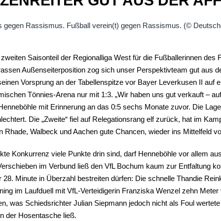
TZENREITER GUT AUS DER AF
 zweiten Saisonteil der Regionalliga West für die Fußballerinnen des 
rassen Außenseiterposition zog sich unser Perspektivteam gut aus d
seinen Vorsprung an der Tabellenspitze vor Bayer Leverkusen II auf e
ischen Tönnies-Arena nur mit 1:3. „Wir haben uns gut verkauft – auf 
ah Henneböhle mit Erinnerung an das 0:5 sechs Monate zuvor. Die Lage 
chtert. Die „Zweite“ fiel auf Relegationsrang elf zurück, hat im Kam
en Rhade, Walbeck und Aachen gute Chancen, wieder ins Mittelfeld v
ekte Konkurrenz viele Punkte drin sind, darf Henneböhle vor allem aus
 Verschieben im Verbund ließ den VfL Bochum kaum zur Entfaltung ko
r 28. Minute in Überzahl bestreiten dürfen: Die schnelle Thandie Re
ning im Laufduell mit VfL-Verteidigerin Franziska Wenzel zehn Meter
, was Schiedsrichter Julian Siepmann jedoch nicht als Foul wertete 
in der Hosentasche ließ.