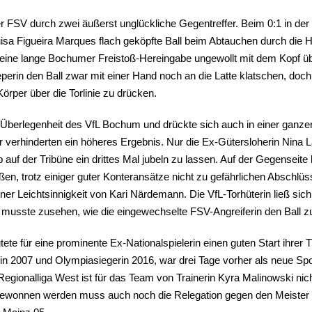
der FSV durch zwei äußerst unglückliche Gegentreffer. Beim 0:1 in der 
sa Figueira Marques flach geköpfte Ball beim Abtauchen durch die H
t eine lange Bochumer Freistoß-Hereingabe ungewollt mit dem Kopf ü
erin den Ball zwar mit einer Hand noch an die Latte klatschen, doch 
örper über die Torlinie zu drücken.
die Überlegenheit des VfL Bochum und drückte sich auch in einer gan
r verhinderten ein höheres Ergebnis. Nur die Ex-Gütersloherin Nina La
 auf der Tribüne ein drittes Mal jubeln zu lassen. Auf der Gegenseit
eßen, trotz einiger guter Konteransätze nicht zu gefährlichen Abschlüs
iner Leichtsinnigkeit von Kari Närdemann. Die VfL-Torhüterin ließ sich 
nd musste zusehen, wie die eingewechselte FSV-Angreiferin den Ball
tete für eine prominente Ex-Nationalspielerin einen guten Start ihrer
n 2007 und Olympiasiegerin 2016, war drei Tage vorher als neue Sport
 Regionalliga West ist für das Team von Trainerin Kyra Malinowski ni
 Gewonnen werden muss auch noch die Relegation gegen den Meister d