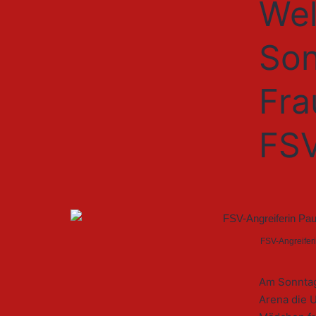
Wel
Son
Fra
FSV
FSV-Angreiferi
Am Sonntag
Arena die U