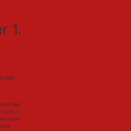
r 1.
frauentags
ntritt. In
ies-Arena
 nach