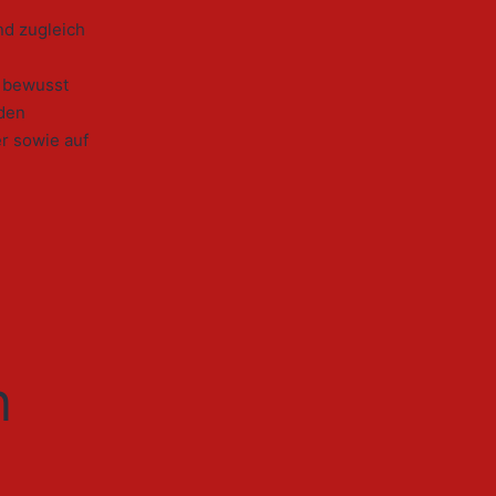
nd zugleich
h bewusst
 den
r sowie auf
n