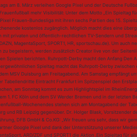
tags am 8. März verleihen Google Pixel und der Deutsche Fußb
rauenfußball mehr Visibilität: Unter dem Motto „Ein Spieltag für
Pixel Frauen-Bundesliga mit ihren sechs Partien des 15. Spielt
henende kostenlos zugänglich. Möglich macht dies eine überg
n mit privaten und öffentlich-rechtlichen TV-Sendern und Stre
(DAZN, MagentaSport, SPORT1, HR, sportschau.de). Um auch n
 zu begeistern, werden zusätzlich Creator live von der Seitenl
en Spielen berichten. Ruhrpott-Derby macht den Anfang Den Au
ergewöhnlichen Spieltag macht das Ruhrpott-Derby zwischen
dem MSV Duisburg am Freitagabend. Am Samstag empfängt un
 Tabellendritte Eintracht Frankfurt im Spitzenspiel den Erstpl
chen, am Sonntag kommt es zum Highlightspiel im RheinEne
em 1. FC Köln und dem SV Werder Bremen und in der letzten 
uenfußball-Wochenendes stehen sich am Montagabend der Tab
rg und RB Leipzig gegenüber. Dr. Holger Blask, Vorsitzender d
ührung, DFB GmbH & Co.KG: „Wir freuen uns sehr, dass wir ge
rtner Google Pixel und dank der Unterstützung unserer Medie
taSport, ARD/ZDF und SPORT1 die Aktion ‚Ein Spieltag für alle