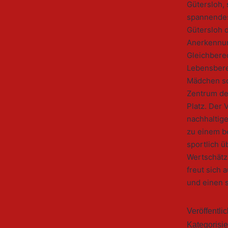
Gütersloh, 
spannendes
Gütersloh 
Anerkennun
Gleichberec
Lebensberei
Mädchen so
Zentrum de
Platz. Der 
nachhaltig
zu einem b
sportlich ü
Wertschätz
freut sich 
und einen 
Veröffentli
Kategorisie