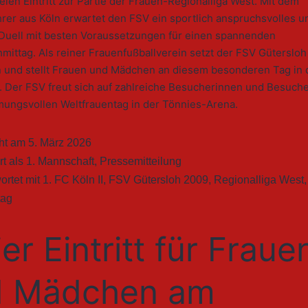
ien Eintritt zur Partie der Frauen-Regionalliga West. Mit dem
rer aus Köln erwartet den FSV ein sportlich anspruchsvolles u
s Duell mit besten Voraussetzungen für einen spannenden
mittag. Als reiner Frauenfußballverein setzt der FSV Güterslo
n und stellt Frauen und Mädchen an diesem besonderen Tag in
. Der FSV freut sich auf zahlreiche Besucherinnen und Besuche
mungsvollen Weltfrauentag in der Tönnies-Arena.
cht am
5. März 2026
rt als
1. Mannschaft
,
Pressemitteilung
ortet mit
1. FC Köln II
,
FSV Gütersloh 2009
,
Regionalliga West
,
tag
ier Eintritt für Fraue
d Mädchen am