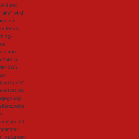
all-Bund
 alle“ wird
ags ein
reifende
aming-
eue
inie von
ftakt zu
 der SGS
ter
atzierten FC
rgieSTADION
Begegnung
ellenzweite
er
meinsam mit
npartner
‘ ins Leben