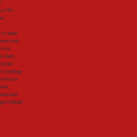
h
er FSV
der
 in allen
rauen und
n ins
ben dem
nd die
n Spieltag
icht nur
halt,
ütersloh
iga-Fußball