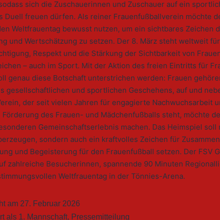
sodass sich die Zuschauerinnen und Zuschauer auf ein sportlic
 Duell freuen dürfen. Als reiner Frauenfußballverein möchte d
den Weltfrauentag bewusst nutzen, um ein sichtbares Zeichen 
g und Wertschätzung zu setzen. Der 8. März steht weltweit für
htigung, Respekt und die Stärkung der Sichtbarkeit von Frauen
chen – auch im Sport. Mit der Aktion des freien Eintritts für F
ll genau diese Botschaft unterstrichen werden: Frauen gehöre
s gesellschaftlichen und sportlichen Geschehens, auf und ne
Verein, der seit vielen Jahren für engagierte Nachwuchsarbeit u
e Förderung des Frauen- und Mädchenfußballs steht, möchte de
esonderen Gemeinschaftserlebnis machen. Das Heimspiel soll n
berzeugen, sondern auch ein kraftvolles Zeichen für Zusammen
ung und Begeisterung für den Frauenfußball setzen. Der FSV G
auf zahlreiche Besucherinnen, spannende 90 Minuten Regionall
stimmungsvollen Weltfrauentag in der Tönnies-Arena.
cht am
27. Februar 2026
rt als
1. Mannschaft
,
Pressemitteilung