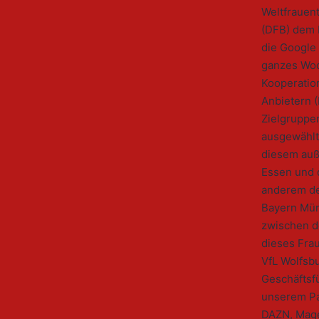
Weltfrauen
(DFB) dem F
die Google 
ganzes Woc
Kooperatio
Anbietern 
Zielgruppen
ausgewählt
diesem auß
Essen und 
anderem der
Bayern Mün
zwischen d
dieses Fra
VfL Wolfsbu
Geschäftsf
unserem Pa
DAZN, Magen