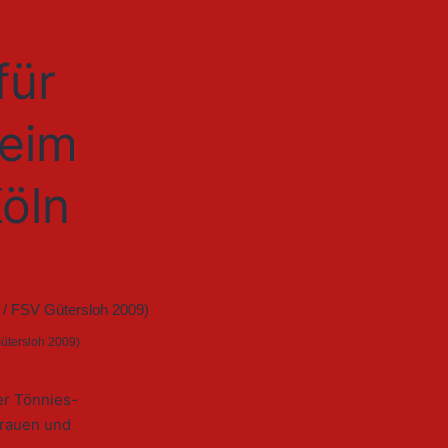
für
eim
öln
Gütersloh 2009)
er Tönnies-
Frauen und