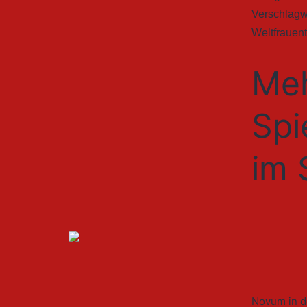
Verschlagw
Weltfrauen
Meh
Spi
im 
Novum in d