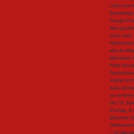
rufen könne
Bundesliga 
Google Pix
dem großen 
noch mehr 
Nationalspi
alle die Mö
Menschen f
Platz könne
Deutschlan
Vielfalt ist
dazu beitr
zu verleihe
Der 15. Sp
(Freitag, 8
München (S
Hoffenheim 
– SV Werde