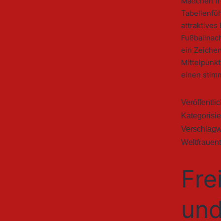
Mädchen fre
Tabellenfüh
attraktive
Fußballnach
ein Zeiche
Mittelpunkt
einen stim
Veröffentli
Kategorisie
Verschlagw
Weltfrauen
Fre
un