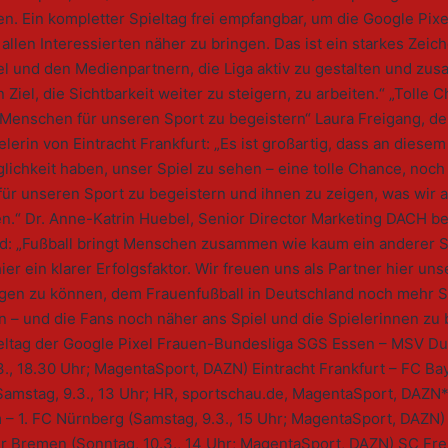
n. Ein kompletter Spieltag frei empfangbar, um die Google Pix
allen Interessierten näher zu bringen. Das ist ein starkes Zeic
el und den Medienpartnern, die Liga aktiv zu gestalten und zu
Ziel, die Sichtbarkeit weiter zu steigern, zu arbeiten.“ „Tolle 
Menschen für unseren Sport zu begeistern“ Laura Freigang, d
elerin von Eintracht Frankfurt: „Es ist großartig, dass an diesem
glichkeit haben, unser Spiel zu sehen – eine tolle Chance, noc
ür unseren Sport zu begeistern und ihnen zu zeigen, was wir 
n.“ Dr. Anne-Katrin Huebel, Senior Director Marketing DACH b
d: „Fußball bringt Menschen zusammen wie kaum ein anderer S
 hier ein klarer Erfolgsfaktor. Wir freuen uns als Partner hier uns
agen zu können, dem Frauenfußball in Deutschland noch mehr St
n – und die Fans noch näher ans Spiel und die Spielerinnen zu 
ieltag der Google Pixel Frauen-Bundesliga SGS Essen – MSV Du
.3., 18.30 Uhr; MagentaSport, DAZN) Eintracht Frankfurt – FC Ba
amstag, 9.3., 13 Uhr; HR, sportschau.de, MagentaSport, DAZN
– 1. FC Nürnberg (Samstag, 9.3., 15 Uhr; MagentaSport, DAZN) 
r Bremen (Sonntag, 10.3., 14 Uhr; MagentaSport, DAZN) SC Fre