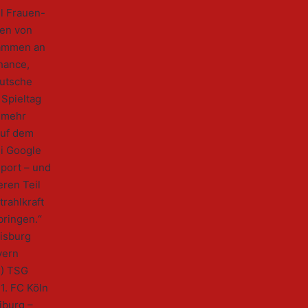
el Frauen-
hen von
sammen an
Chance,
eutsche
 Spieltag
h mehr
auf dem
ei Google
port – und
eren Teil
rahlkraft
bringen.“
isburg
yern
*) TSG
1. FC Köln
iburg –