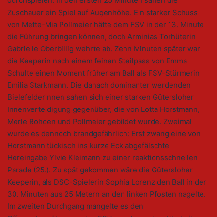
durchspielen. In den ersten 25 Minuten sahen die
Zuschauer ein Spiel auf Augenhöhe. Ein starker Schuss
von Mette-Mia Pollmeier hätte dem FSV in der 13. Minute
die Führung bringen können, doch Arminias Torhüterin
Gabrielle Oberbillig wehrte ab. Zehn Minuten später war
die Keeperin nach einem feinen Steilpass von Emma
Schulte einen Moment früher am Ball als FSV-Stürmerin
Emilia Starkmann. Die danach dominanter werdenden
Bielefelderinnen sahen sich einer starken Gütersloher
Innenverteidigung gegenüber, die von Lotta Horstmann,
Merle Rohden und Pollmeier gebildet wurde. Zweimal
wurde es dennoch brandgefährlich: Erst zwang eine von
Horstmann tückisch ins kurze Eck abgefälschte
Hereingabe Ylvie Kleimann zu einer reaktionsschnellen
Parade (25.). Zu spät gekommen wäre die Gütersloher
Keeperin, als DSC-Spielerin Sophia Lorenz den Ball in der
30. Minuten aus 25 Metern an den linken Pfosten nagelte.
Im zweiten Durchgang mangelte es den