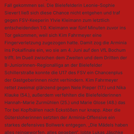
Fall gekommen sei. Die Bielefelderin Leonie-Sophie
Sievert ließ sich diese Chance nicht entgehen und traf
gegen FSV-Keeperin Ylvie Kleimann zum letztlich
entscheidenden 1:0. Kleimann war fünf Minuten zuvor ins
Tor gekommen, weil sich Kim Fahrmeyer eine
Fingerverletzung zugezogen hatte. Damit zog die Arminia
ins Pokalfinale ein, wo sie am 4. Juni auf den VfL Bochum
trifft. Im Duell zwischen dem Zweiten und dem Dritten der
B-Juniorinnen-Regionalliga an der Bielefelder
Schillerstraße konnte die U17 des FSV ein Chancenplus
der Gastgeberinnen nicht verhindern. Kim Fahrmeyer
rettet zweimal glänzend gegen Nele Pieper (17.) und Nika
Klauke (54.), außerdem verfehlten die Bielefelderinnen
Hannah-Marie Zurmühlen (25.) und Marie Glose (48.) das
Tor bei Kopfbällen nach Eckstößen nur knapp. Aber die
Gütersloherinnen setzten der Arminia-Offensive ein
starkes defensives Bollwerk entgegen. „Die Mädels haben
alles reingeworfen, alles gegeben“, lobte Lukas Jäschke