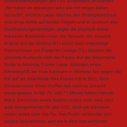
Offensivbemühungen des FSV zunehmend an Klarheit.
„Wir haben es deswegen sehr viel mit langen Bällen
versucht“, erklärte Lukas Jäschke den Strategiewechsel.
Allerdings fehlte auf beiden Flügeln und im Zentrum das
Durchsetzungsvermögen gegen die physisch etwas
stärkeren Bielefelderinnen. Ein Versuch von Johanna
Braune aus der Distanz (51.) sowie zwei unwuchtige
Flachschüsse von Frederike Ladage (72.) bildeten die
gesamte Ausbeute nach der Pause. Auf der Gegenseite
forderte Arminias Trainer Lukas Volkmann einen
Elfmeterpfiff, als Ylvie Kleimann in höchster Not gegen die
frei auf sie zulaufende Nika Klauke klärte (50.), doch
Schiedsrichter Oliver Steffen ließ nicht zu Unrecht
weiterspielen. In der 70. und 71. Minute hatten Hannah
Marie Zurmühlen sowie Sophia Lorenz noch zwei sehr
gute Gelegenheiten für den DSC, doch sie schossen
neben sowie über das Tor. Den Punkt verdienten sich
unsere Spielerinnen, weil sie in dem nun verbissen