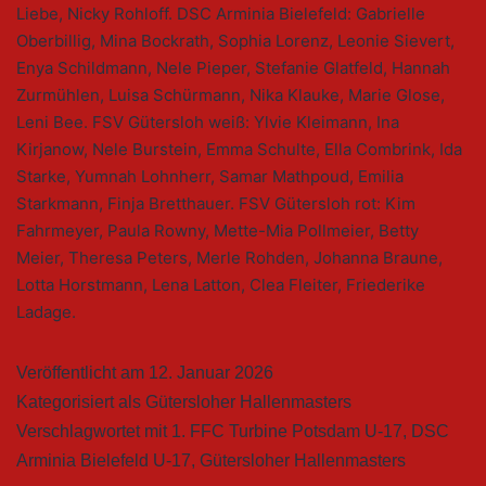
Liebe, Nicky Rohloff. DSC Arminia Bielefeld: Gabrielle
Oberbillig, Mina Bockrath, Sophia Lorenz, Leonie Sievert,
Enya Schildmann, Nele Pieper, Stefanie Glatfeld, Hannah
Zurmühlen, Luisa Schürmann, Nika Klauke, Marie Glose,
Leni Bee. FSV Gütersloh weiß: Ylvie Kleimann, Ina
Kirjanow, Nele Burstein, Emma Schulte, Ella Combrink, Ida
Starke, Yumnah Lohnherr, Samar Mathpoud, Emilia
Starkmann, Finja Bretthauer. FSV Gütersloh rot: Kim
Fahrmeyer, Paula Rowny, Mette-Mia Pollmeier, Betty
Meier, Theresa Peters, Merle Rohden, Johanna Braune,
Lotta Horstmann, Lena Latton, Clea Fleiter, Friederike
Ladage.
Veröffentlicht am
12. Januar 2026
Kategorisiert als
Gütersloher Hallenmasters
Verschlagwortet mit
1. FFC Turbine Potsdam U-17
,
DSC
Arminia Bielefeld U-17
,
Gütersloher Hallenmasters