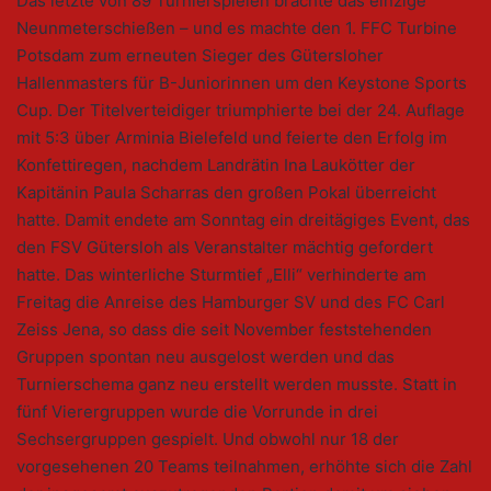
Das letzte von 89 Turnierspielen brachte das einzige
Neunmeterschießen – und es machte den 1. FFC Turbine
Potsdam zum erneuten Sieger des Gütersloher
Hallenmasters für B-Juniorinnen um den Keystone Sports
Cup. Der Titelverteidiger triumphierte bei der 24. Auflage
mit 5:3 über Arminia Bielefeld und feierte den Erfolg im
Konfettiregen, nachdem Landrätin Ina Laukötter der
Kapitänin Paula Scharras den großen Pokal überreicht
hatte. Damit endete am Sonntag ein dreitägiges Event, das
den FSV Gütersloh als Veranstalter mächtig gefordert
hatte. Das winterliche Sturmtief „Elli“ verhinderte am
Freitag die Anreise des Hamburger SV und des FC Carl
Zeiss Jena, so dass die seit November feststehenden
Gruppen spontan neu ausgelost werden und das
Turnierschema ganz neu erstellt werden musste. Statt in
fünf Vierergruppen wurde die Vorrunde in drei
Sechsergruppen gespielt. Und obwohl nur 18 der
vorgesehenen 20 Teams teilnahmen, erhöhte sich die Zahl