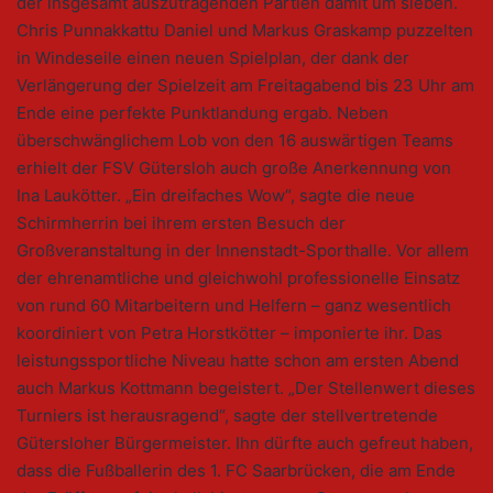
der insgesamt auszutragenden Partien damit um sieben.
Chris Punnakkattu Daniel und Markus Graskamp puzzelten
in Windeseile einen neuen Spielplan, der dank der
Verlängerung der Spielzeit am Freitagabend bis 23 Uhr am
Ende eine perfekte Punktlandung ergab. Neben
überschwänglichem Lob von den 16 auswärtigen Teams
erhielt der FSV Gütersloh auch große Anerkennung von
Ina Laukötter. „Ein dreifaches Wow“, sagte die neue
Schirmherrin bei ihrem ersten Besuch der
Großveranstaltung in der Innenstadt-Sporthalle. Vor allem
der ehrenamtliche und gleichwohl professionelle Einsatz
von rund 60 Mitarbeitern und Helfern – ganz wesentlich
koordiniert von Petra Horstkötter – imponierte ihr. Das
leistungssportliche Niveau hatte schon am ersten Abend
auch Markus Kottmann begeistert. „Der Stellenwert dieses
Turniers ist herausragend“, sagte der stellvertretende
Gütersloher Bürgermeister. Ihn dürfte auch gefreut haben,
dass die Fußballerin des 1. FC Saarbrücken, die am Ende