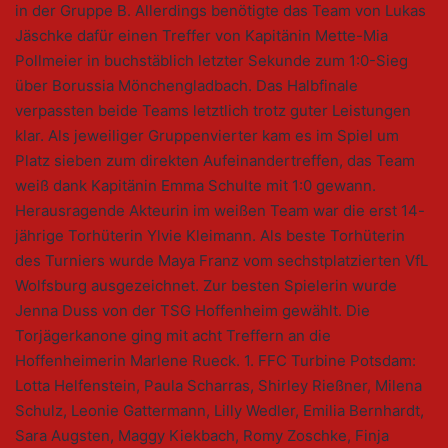
in der Gruppe B. Allerdings benötigte das Team von Lukas
Jäschke dafür einen Treffer von Kapitänin Mette-Mia
Pollmeier in buchstäblich letzter Sekunde zum 1:0-Sieg
über Borussia Mönchengladbach. Das Halbfinale
verpassten beide Teams letztlich trotz guter Leistungen
klar. Als jeweiliger Gruppenvierter kam es im Spiel um
Platz sieben zum direkten Aufeinandertreffen, das Team
weiß dank Kapitänin Emma Schulte mit 1:0 gewann.
Herausragende Akteurin im weißen Team war die erst 14-
jährige Torhüterin Ylvie Kleimann. Als beste Torhüterin
des Turniers wurde Maya Franz vom sechstplatzierten VfL
Wolfsburg ausgezeichnet. Zur besten Spielerin wurde
Jenna Duss von der TSG Hoffenheim gewählt. Die
Torjägerkanone ging mit acht Treffern an die
Hoffenheimerin Marlene Rueck. 1. FFC Turbine Potsdam:
Lotta Helfenstein, Paula Scharras, Shirley Rießner, Milena
Schulz, Leonie Gattermann, Lilly Wedler, Emilia Bernhardt,
Sara Augsten, Maggy Kiekbach, Romy Zoschke, Finja