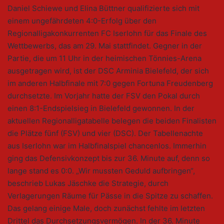
Daniel Schiewe und Elina Büttner qualifizierte sich mit
einem ungefährdeten 4:0-Erfolg über den
Regionalligakonkurrenten FC Iserlohn für das Finale des
Wettbewerbs, das am 29. Mai stattfindet. Gegner in der
Partie, die um 11 Uhr in der heimischen Tönnies-Arena
ausgetragen wird, ist der DSC Arminia Bielefeld, der sich
im anderen Halbfinale mit 7:0 gegen Fortuna Freudenberg
durchsetzte. Im Vorjahr hatte der FSV den Pokal durch
einen 8:1-Endspielsieg in Bielefeld gewonnen. In der
aktuellen Regionalligatabelle belegen die beiden Finalisten
die Plätze fünf (FSV) und vier (DSC). Der Tabellenachte
aus Iserlohn war im Halbfinalspiel chancenlos. Immerhin
ging das Defensivkonzept bis zur 36. Minute auf, denn so
lange stand es 0:0. „Wir mussten Geduld aufbringen“,
beschrieb Lukas Jäschke die Strategie, durch
Verlagerungen Räume für Pässe in die Spitze zu schaffen.
Das gelang einige Male, doch zunächst fehlte im letzten
Drittel das Durchsetzungsvermögen. In der 36. Minute