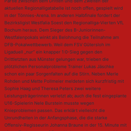
Partie zwischen dem Dritten und dem Zweiten der
aktuellen Regionalligatabelle ist noch offen, gespielt wird
in der Tönnies-Arena. Im anderen Halbfinale fordert der
Bezirksligist Westfalia Soest den Regionalliga-Vierten VfL
Bochum heraus. Dem Sieger des B-Juniorinnen-
Westfalenpokals winkt als Belohnung die Teilnahme am
DFB-Pokalwettbewerb. Weil dem FSV Gütersloh im
Ligaduell „nur“ ein knapper 1:0-Sieg gegen den
Drittletzten aus Münster gelungen war, trieben die
plötzlichen Personalprobleme Trainer Lukas Jäschke
schon ein paar Sorgenfalten auf die Stirn. Neben Merle
Rohden und Mette Pollmeier meldeten sich kurzfristig mit
Sophie Haag und Theresa Peters zwei weitere
Leistungsträgerinnen verletzt ab; auch die fest eingeplante
U16-Spielerin Nele Burstein musste wegen
Knieproblemen passen. Das erklärt vielleicht die
Unrundheiten in der Anfangsphase, die die starke
Offensiv-Regisseurin Johanna Braune in der 15. Minute mit