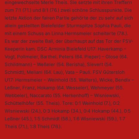
eingewechselte Merle Theis. Sie setzte mit ihren Treffern
zum 7:1 (71.) und 8:1 (76.) zwei schöne Schlusspunkte. Die
letzte Aktion der fairen Partie gehörte der zu sehr auf sich
allein gestellten Bielefelder Sturmspitze Sophia Pauli, die
mit einem Schuss an Linna Hermsmeier scheiterte (78.).
Es war der zweite Ball, der überhaupt auf das Tor der FSV-
Keeperin kam. DSC Arminia Bielefeld U17: Haverkamp –
Vogt, Pollmeier, Barthel, Peters (64. Pieper) – Glose (64.
Schildmann) – Weßeler (54. Berisha), Sievert (54.
Schmidt), Meliani (64. Lau), Vata – Pauli. FSV Gütersloh
U17: Hermsmeier – Weinhold (55. Walters), Wicke, Bendix –
Leßner, Franz, Hokamp (64. Wesseler), Wehmeyer (55.
Webbeler), Naccarato (55. Herkenhoff) – Wisniewski,
Schüttelhöfer (55. Theis). Tore: 0:1 Weinhold (7.), 0:2
Wisniewski (24.), 0:3 Hokamp (34.), 0:4 Hokamp (44.), 0:5
Leßner (45.), 1:5 Schmidt (58.), 1:6 Wisniewski (59.), 1:7
Theis (71.), 1:8 Theis (76.).