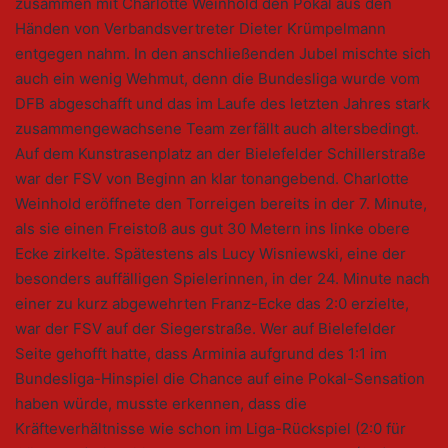
zusammen mit Charlotte Weinhold den Pokal aus den
Händen von Verbandsvertreter Dieter Krümpelmann
entgegen nahm. In den anschließenden Jubel mischte sich
auch ein wenig Wehmut, denn die Bundesliga wurde vom
DFB abgeschafft und das im Laufe des letzten Jahres stark
zusammengewachsene Team zerfällt auch altersbedingt.
Auf dem Kunstrasenplatz an der Bielefelder Schillerstraße
war der FSV von Beginn an klar tonangebend. Charlotte
Weinhold eröffnete den Torreigen bereits in der 7. Minute,
als sie einen Freistoß aus gut 30 Metern ins linke obere
Ecke zirkelte. Spätestens als Lucy Wisniewski, eine der
besonders auffälligen Spielerinnen, in der 24. Minute nach
einer zu kurz abgewehrten Franz-Ecke das 2:0 erzielte,
war der FSV auf der Siegerstraße. Wer auf Bielefelder
Seite gehofft hatte, dass Arminia aufgrund des 1:1 im
Bundesliga-Hinspiel die Chance auf eine Pokal-Sensation
haben würde, musste erkennen, dass die
Kräfteverhältnisse wie schon im Liga-Rückspiel (2:0 für