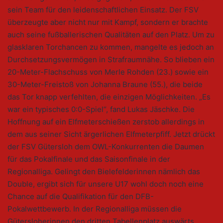
sein Team für den leidenschaftlichen Einsatz. Der FSV
überzeugte aber nicht nur mit Kampf, sondern er brachte
auch seine fußballerischen Qualitäten auf den Platz. Um zu
glasklaren Torchancen zu kommen, mangelte es jedoch an
Durchsetzungsvermögen in Strafraumnähe. So blieben ein
20-Meter-Flachschuss von Merle Rohden (23.) sowie ein
30-Meter-Freistoß von Johanna Braune (55.), die beide
das Tor knapp verfehlten, die einzigen Möglichkeiten. „Es
war ein typisches 0:0-Spiel“, fand Lukas Jäschke. Die
Hoffnung auf ein Elfmeterschießen zerstob allerdings in
dem aus seiner Sicht ärgerlichen Elfmeterpfiff. Jetzt drückt
der FSV Gütersloh dem OWL-Konkurrenten die Daumen
für das Pokalfinale und das Saisonfinale in der
Regionalliga. Gelingt den Bielefelderinnen nämlich das
Double, ergibt sich für unsere U17 wohl doch noch eine
Chance auf die Qualifikation für den DFB-
Pokalwettbewerb. In der Regionalliga müssen die
Gütersloherinnen den dritten Tabellenplatz auswärts