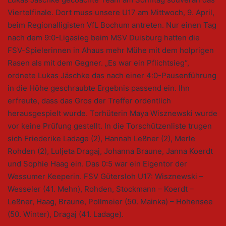
Viertelfinale. Dort muss unsere U17 am Mittwoch, 9. April,
beim Regionalligisten VfL Bochum antreten. Nur einen Tag
nach dem 9:0-Ligasieg beim MSV Duisburg hatten die
FSV-Spielerinnen in Ahaus mehr Mühe mit dem holprigen
Rasen als mit dem Gegner. „Es war ein Pflichtsieg“,
ordnete Lukas Jäschke das nach einer 4:0-Pausenführung
in die Höhe geschraubte Ergebnis passend ein. Ihn
erfreute, dass das Gros der Treffer ordentlich
herausgespielt wurde. Torhüterin Maya Wisznewski wurde
vor keine Prüfung gestellt. In die Torschützenliste trugen
sich Friederike Ladage (2), Hannah Leßner (2), Merle
Rohden (2), Luljeta Dragaj, Johanna Braune, Janna Koerdt
und Sophie Haag ein. Das 0:5 war ein Eigentor der
Wessumer Keeperin. FSV Gütersloh U17: Wisznewski –
Wesseler (41. Mehn), Rohden, Stockmann – Koerdt –
Leßner, Haag, Braune, Pollmeier (50. Mainka) – Hohensee
(50. Winter), Dragaj (41. Ladage).