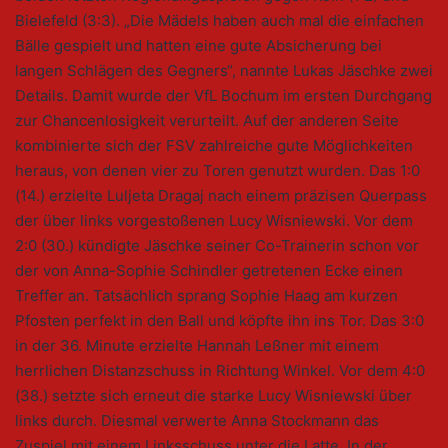
Bielefeld (3:3). „Die Mädels haben auch mal die einfachen
Bälle gespielt und hatten eine gute Absicherung bei
langen Schlägen des Gegners“, nannte Lukas Jäschke zwei
Details. Damit wurde der VfL Bochum im ersten Durchgang
zur Chancenlosigkeit verurteilt. Auf der anderen Seite
kombinierte sich der FSV zahlreiche gute Möglichkeiten
heraus, von denen vier zu Toren genutzt wurden. Das 1:0
(14.) erzielte Luljeta Dragaj nach einem präzisen Querpass
der über links vorgestoßenen Lucy Wisniewski. Vor dem
2:0 (30.) kündigte Jäschke seiner Co-Trainerin schon vor
der von Anna-Sophie Schindler getretenen Ecke einen
Treffer an. Tatsächlich sprang Sophie Haag am kurzen
Pfosten perfekt in den Ball und köpfte ihn ins Tor. Das 3:0
in der 36. Minute erzielte Hannah Leßner mit einem
herrlichen Distanzschuss in Richtung Winkel. Vor dem 4:0
(38.) setzte sich erneut die starke Lucy Wisniewski über
links durch. Diesmal verwerte Anna Stockmann das
Zuspiel mit einem Linksschuss unter die Latte. In der