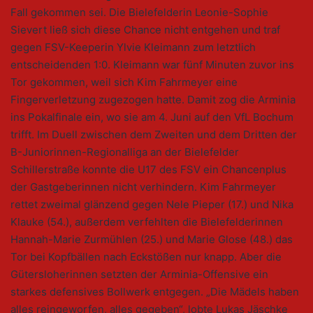
Fall gekommen sei. Die Bielefelderin Leonie-Sophie
Sievert ließ sich diese Chance nicht entgehen und traf
gegen FSV-Keeperin Ylvie Kleimann zum letztlich
entscheidenden 1:0. Kleimann war fünf Minuten zuvor ins
Tor gekommen, weil sich Kim Fahrmeyer eine
Fingerverletzung zugezogen hatte. Damit zog die Arminia
ins Pokalfinale ein, wo sie am 4. Juni auf den VfL Bochum
trifft. Im Duell zwischen dem Zweiten und dem Dritten der
B-Juniorinnen-Regionalliga an der Bielefelder
Schillerstraße konnte die U17 des FSV ein Chancenplus
der Gastgeberinnen nicht verhindern. Kim Fahrmeyer
rettet zweimal glänzend gegen Nele Pieper (17.) und Nika
Klauke (54.), außerdem verfehlten die Bielefelderinnen
Hannah-Marie Zurmühlen (25.) und Marie Glose (48.) das
Tor bei Kopfbällen nach Eckstößen nur knapp. Aber die
Gütersloherinnen setzten der Arminia-Offensive ein
starkes defensives Bollwerk entgegen. „Die Mädels haben
alles reingeworfen, alles gegeben“, lobte Lukas Jäschke