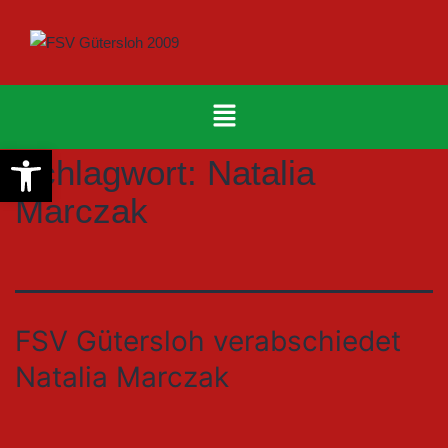
Werkzeugleiste öffnen
Schlagwort:
Natalia
Marczak
FSV Gütersloh verabschiedet
Natalia Marczak