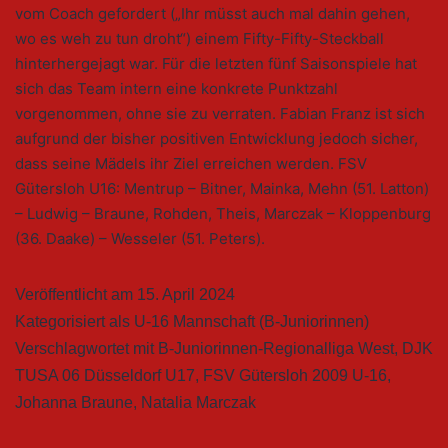
vom Coach gefordert („Ihr müsst auch mal dahin gehen,
wo es weh zu tun droht“) einem Fifty-Fifty-Steckball
hinterhergejagt war. Für die letzten fünf Saisonspiele hat
sich das Team intern eine konkrete Punktzahl
vorgenommen, ohne sie zu verraten. Fabian Franz ist sich
aufgrund der bisher positiven Entwicklung jedoch sicher,
dass seine Mädels ihr Ziel erreichen werden. FSV
Gütersloh U16: Mentrup – Bitner, Mainka, Mehn (51. Latton)
– Ludwig – Braune, Rohden, Theis, Marczak – Kloppenburg
(36. Daake) – Wesseler (51. Peters).
Veröffentlicht am
15. April 2024
Kategorisiert als
U-16 Mannschaft (B-Juniorinnen)
Verschlagwortet mit
B-Juniorinnen-Regionalliga West
,
DJK
TUSA 06 Düsseldorf U17
,
FSV Gütersloh 2009 U-16
,
Johanna Braune
,
Natalia Marczak