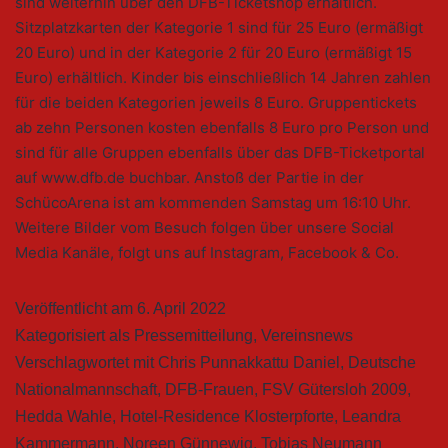
sind weiterhin über den DFB-Ticketshop erhältlich.
Sitzplatzkarten der Kategorie 1 sind für 25 Euro (ermäßigt
20 Euro) und in der Kategorie 2 für 20 Euro (ermäßigt 15
Euro) erhältlich. Kinder bis einschließlich 14 Jahren zahlen
für die beiden Kategorien jeweils 8 Euro. Gruppentickets
ab zehn Personen kosten ebenfalls 8 Euro pro Person und
sind für alle Gruppen ebenfalls über das DFB-Ticketportal
auf www.dfb.de buchbar. Anstoß der Partie in der
SchücoArena ist am kommenden Samstag um 16:10 Uhr.
Weitere Bilder vom Besuch folgen über unsere Social
Media Kanäle, folgt uns auf Instagram, Facebook & Co.
Veröffentlicht am
6. April 2022
Kategorisiert als
Pressemitteilung
,
Vereinsnews
Verschlagwortet mit
Chris Punnakkattu Daniel
,
Deutsche
Nationalmannschaft
,
DFB-Frauen
,
FSV Gütersloh 2009
,
Hedda Wahle
,
Hotel-Residence Klosterpforte
,
Leandra
Kammermann
,
Noreen Günnewig
,
Tobias Neumann