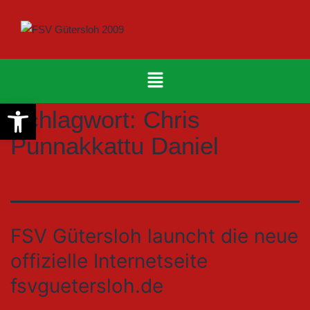
Werkzeugleiste öffnen
Schlagwort:
Chris
Punnakkattu Daniel
FSV Gütersloh launcht die neue
offizielle Internetseite
fsvguetersloh.de