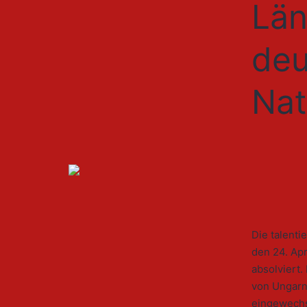
Län
deu
Nat
Die talent
den 24. Apr
absolviert
von Ungarn,
eingewechs