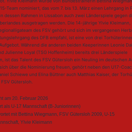
kot. Ylvie Kleimann wurde von Bundestrainerin Bettina Wiegman
15-Team nominiert, das vom 7. bis 13. März einen Lehrgang in 
, in dessen Rahmen in Lissabon auch zwei Länderspiele gegen 
berlandes ausgetragen werden. Die 14-jährige Ylvie Kleimann, 
gionalligateam des FSV gehört und sich im vergangenen Herbs
tungslehrgang des DFB empfahl, ist eine von drei Torhüterinne
Aufgebot. Während die anderen beiden Keeperinnen Leonie Da
d Julienne Loyal (TSG Hoffenheim) bereits drei Länderspiele
n, ist das Talent des FSV Gütersloh ein Neuling im deutschen A
 sich über die Nominierung freuen, gehört neben den U17-Coa
niel Schiewe und Elina Büttner auch Matthias Kaiser, der Torh
s FSV Gütersloh.
cht am
20. Februar 2026
rt als
U-17 Mannschaft (B-Juniorinnen)
ortet mit
Bettina Wiegmann
,
FSV Gütersloh 2009
,
U-15
nnschaft
,
Ylvie Kleimann