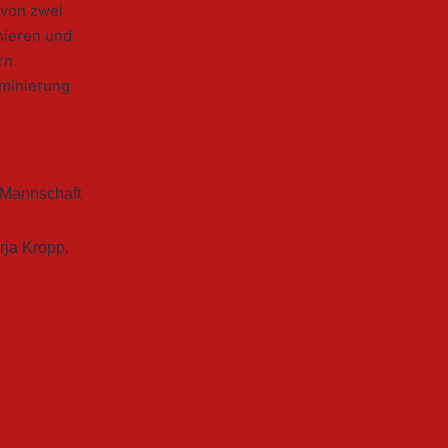
 von zwei
nieren und
rn
ominierung
 Mannschaft
rja Kropp
,