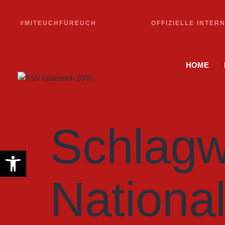
#MITEUCHFÜREUCH
OFFIZIELLE INTER
HOME
Schlagw
Werkzeugleiste öffnen
Nationa