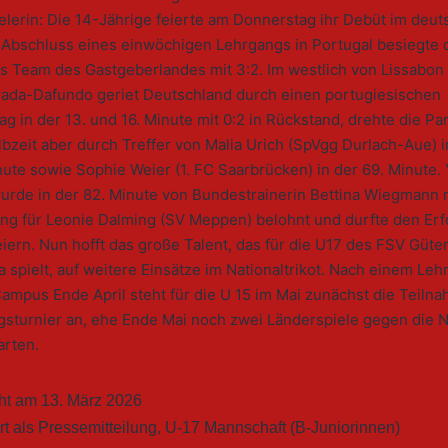
elerin: Die 14-Jährige feierte am Donnerstag ihr Debüt im deu
Abschluss eines einwöchigen Lehrgangs in Portugal besiegte 
s Team des Gastgeberlandes mit 3:2. Im westlich von Lissabo
ada-Dafundo geriet Deutschland durch einen portugiesischen
g in der 13. und 16. Minute mit 0:2 in Rückstand, drehte die Par
bzeit aber durch Treffer von Malia Urich (SpVgg Durlach-Aue) in
ute sowie Sophie Weier (1. FC Saarbrücken) in der 69. Minute. 
urde in der 82. Minute von Bundestrainerin Bettina Wiegmann 
ng für Leonie Dalming (SV Meppen) belohnt und durfte den Erf
iern. Nun hofft das große Talent, das für die U17 des FSV Güter
a spielt, auf weitere Einsätze im Nationaltrikot. Nach einem Leh
mpus Ende April steht für die U 15 im Mai zunächst die Teiln
gsturnier an, ehe Ende Mai noch zwei Länderspiele gegen die 
rten.
cht am
13. März 2026
rt als
Pressemitteilung
,
U-17 Mannschaft (B-Juniorinnen)