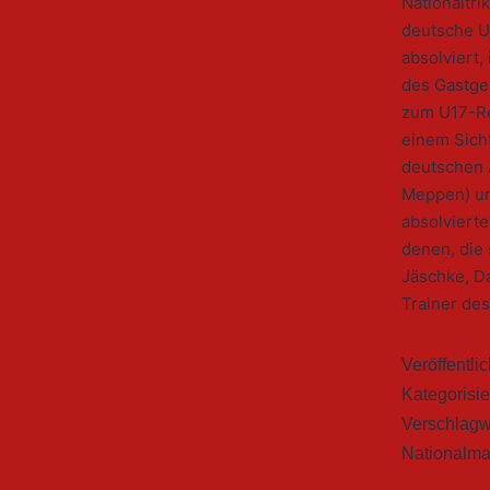
Nationaltri
deutsche U
absolviert
des Gastge
zum U17-Re
einem Sich
deutschen 
Meppen) un
absolvierte
denen, die
Jäschke, Da
Trainer de
Veröffentli
Kategorisie
Verschlagw
Nationalma