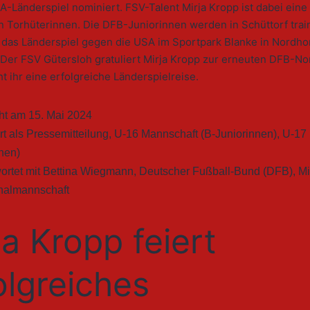
-Länderspiel nominiert. FSV-Talent Mirja Kropp ist dabei eine
n Torhüterinnen. Die DFB-Juniorinnen werden in Schüttorf trai
i das Länderspiel gegen die USA im Sportpark Blanke in Nordho
. Der FSV Gütersloh gratuliert Mirja Kropp zur erneuten DFB-N
 ihr eine erfolgreiche Länderspielreise.
cht am
15. Mai 2024
rt als
Pressemitteilung
,
U-16 Mannschaft (B-Juniorinnen)
,
U-17
nen)
ortet mit
Bettina Wiegmann
,
Deutscher Fußball-Bund (DFB)
,
Mi
nalmannschaft
ja Kropp feiert
olgreiches