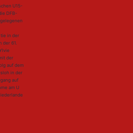
tschen U15-
die DFB-
n gelegenen
tie in der
 der 61.
Ylvie
mit der
olg auf dem
sloh in der
rgang auf
ahme am U
Niederlande