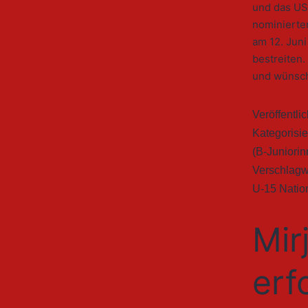
und das USA
nominierte
am 12. Jun
bestreiten
und wünscht
Veröffentli
Kategorisie
(B-Juniorin
Verschlagw
U-15 Natio
Mir
erf