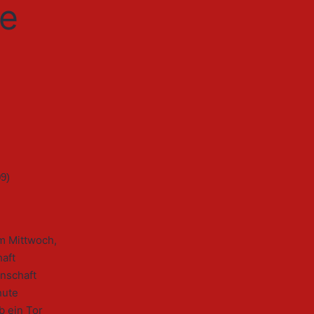
ie
m Mittwoch,
haft
nschaft
nute
b ein Tor