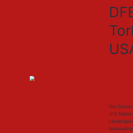
DFB
Tor
USA
Der Deutsch
U15-Nation
Länderspiel
Nationaltr