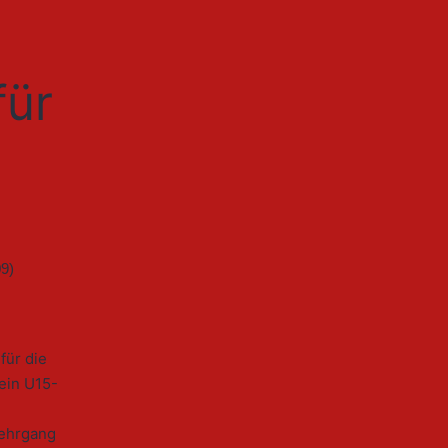
für
für die
ein U15-
Lehrgang