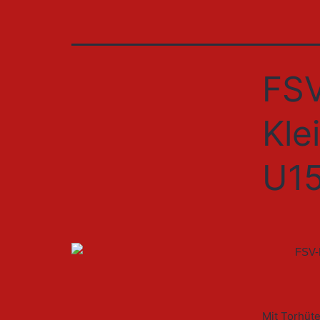
FSV
Kle
U15
Mit Torhüte