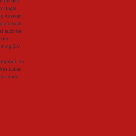
n für das
Portugal
die Auswahl
die bereits
t auch bei
n im
lming (SV
ufgebot. Zu
ches Lukas
üterinnen-