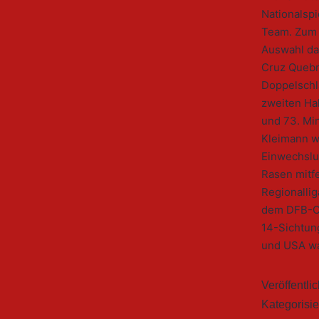
Nationalspi
Team. Zum 
Auswahl da
Cruz Quebr
Doppelschla
zweiten Hal
und 73. Min
Kleimann w
Einwechslu
Rasen mitfe
Regionallig
dem DFB-Ca
14-Sichtun
und USA wa
Veröffentli
Kategorisie