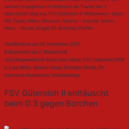
seinem Engagement in Gütersloh als Trainer der 2.
Mannschaft tätig war. FSV Gütersloh II: Wittkowsky – Babic
(86. Topal), Mehn, Wesseler, Büttner – Soundé, Schön,
Meier – Murati, Dragaj (81. Bremke), Pfeiffer.
Veröffentlicht am
28. November 2025
Kategorisiert als
2. Mannschaft
Verschlagwortet mit
Anna-Lena Meier
,
FSV Gütersloh 2009
II
,
Lara Mehn
,
Marwin Hoyer
,
Romejsa Murati
,
SV
Germania Hauenhorst
,
Westfalenliga
FSV Gütersloh II enttäuscht
beim 0:3 gegen Borchen