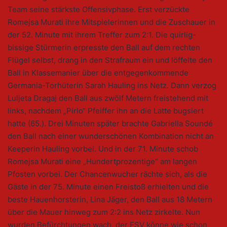
Team seine stärkste Offensivphase. Erst verzückte
Romejsa Murati ihre Mitspielerinnen und die Zuschauer in
der 52. Minute mit ihrem Treffer zum 2:1. Die quirlig-
bissige Stürmerin erpresste den Ball auf dem rechten
Flügel selbst, drang in den Strafraum ein und löffelte den
Ball in Klassemanier über die entgegenkommende
Germania-Torhüterin Sarah Hauling ins Netz. Dann verzog
Luljeta Dragaj den Ball aus zwölf Metern freistehend mit
links, nachdem „Pirlo“ Pfeiffer ihn an die Latte bugsiert
hatte (65.). Drei Minuten später brachte Gabriella Soundé
den Ball nach einer wunderschönen Kombination nicht an
Keeperin Hauling vorbei. Und in der 71. Minute schob
Romejsa Murati eine „Hundertprozentige“ am langen
Pfosten vorbei. Der Chancenwucher rächte sich, als die
Gäste in der 75. Minute einen Freistoß erhielten und die
beste Hauenhorsterin, Lina Jäger, den Ball aus 18 Metern
über die Mauer hinweg zum 2:2 ins Netz zirkelte. Nun
wurden Befürchtungen wach, der FSV könne wie schon