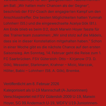
am Ball. „Wir hatten mehr Chancen als der Gegner“,
beschrieb der FSV-Coach den engagierten Kampf um den
Anschlusstreffer. Die besten Möglichkeiten hatten Yumnah
Lohnherr (55.) und die eingewechselte Acelya Gök (81.).
Am Ende blieb es beim 0:2, doch Marwin Hoyer fasste für
das Trainerteam zusammen: „Wir sind stolz auf die Mädels,
dass sie in dieser Konstellation mitgehalten haben.“ Schon
in einer Woche gibt es die nächste Chance auf den ersten
Saisonsieg. Am Sonntag, 14. Februar geht die Reise zum 1.
FC Saarbrücken. FSV Gütersloh: Otto – Kirjanow (73. D.
Gök), Wesseler, Starkmann, Krahner – Micic, Marczak,
Hölter, Babic – Lohnherr (58. A. Gök), Bremke.
Veröffentlicht am
8. Februar 2026
Kategorisiert als
U-19 Mannschaft (A-Juniorinnen)
Verschlagwortet mit
FSV Gütersloh 2009 U-19
,
Marwin
Hoyer
,
SG 99 Andernach U-19
,
WDFV U19-Juniorinnen-