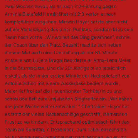
zwei Wochen zuvor, als er nach 2:0-Führung gegen
Arminia Bielefeld II entkräftet mit 2:3 verlor, erneut
komplett leer ausgehen. Marwin Hoyer setzte aber nicht
auf die Verteidigung des einen Punktes, sondern trieb sein
Team nach vorne. „Wir wollen das Ding gewinnen“, schrie
der Coach über den Platz. Bezahlt machte sich neben
diesem Mut auch eine Umstellung ab der 81. Minute:
Anstelle von Luljeta Dragaj beorderte er Anna-Lena Meier
in die Sturmspitze. Und die 29-Jährige blieb tatsächlich
eiskalt, als sie in der ersten Minute der Nachspielzeit von
Antonia Schön mit einem Zuckerpass bedient wurde.
Meier lief frei auf die Hauenhorster Torhüterin zu und
schob den Ball zum umjubelten Siegtreffer ein. „Wir haben
uns jede Woche weiterentwickelt.“ Cheftrainer Hoyer hat
es trotz der vielen Nackenschläge geschafft, lähmenden
Frust zu verhindern. Entsprechend optimistisch fährt das
Team am Sonntag, 7. Dezember, zum Tabellensechsten
SV Kutenhausen-Todtenhausen nach Minden, wo er vor