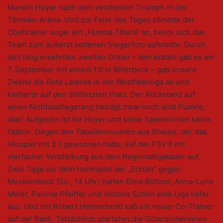
Marwin Hoyer nach dem verdienten Triumph in der
Tönnies-Arena. Und zur Feier des Tages stimmte der
Cheftrainer sogar ein „Humba Täterä“ an, bevor sich das
Team zum äußerst seltenen Siegerfoto aufstellte. Durch
den lang ersehnten zweiten Dreier – den ersten gab es am
7. September mit einem 1:0 in Billerbeck – gab unsere
Zweite die Rote Laterne in der Westfalenliga ab und
kletterte auf den drittletzten Platz. Der Rückstand auf
einen Nichtabstiegsrang beträgt zwar noch acht Punkte,
aber Aufgeben ist für Hoyer und seine Spielerinnen keine
Option. Gegen den Tabellenneunten aus Rheine, der das
Hinspiel mit 3:1 gewonnen hatte, lief der FSV II mit
vierfacher Verstärkung aus dem Regionalligakader auf.
Zwei Tage vor dem Heimspiel der „Ersten“ gegen
Mecklenbeck (So., 14 Uhr) halfen Elina Büttner, Anna-Lena
Meier, Pauline Pfeiffer und Antonia Schön eine Liga tiefer
aus. Und mit Robert Helmschrott saß ein neuer Co-Trainer
auf der Bank. Tatsächlich starteten die Gütersloherinnen