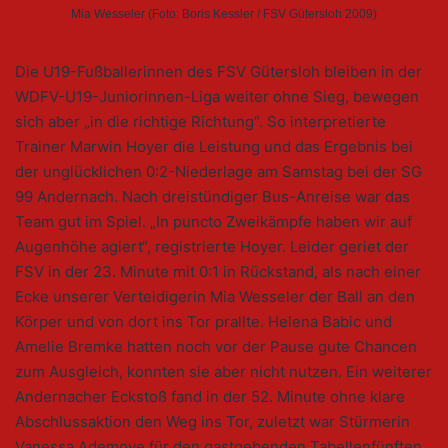
Mia Wesseler (Foto: Boris Kessler / FSV Gütersloh 2009)
Die U19-Fußballerinnen des FSV Gütersloh bleiben in der
WDFV-U19-Juniorinnen-Liga weiter ohne Sieg, bewegen
sich aber „in die richtige Richtung“. So interpretierte
Trainer Marwin Hoyer die Leistung und das Ergebnis bei
der unglücklichen 0:2-Niederlage am Samstag bei der SG
99 Andernach. Nach dreistündiger Bus-Anreise war das
Team gut im Spiel. „In puncto Zweikämpfe haben wir auf
Augenhöhe agiert“, registrierte Hoyer. Leider geriet der
FSV in der 23. Minute mit 0:1 in Rückstand, als nach einer
Ecke unserer Verteidigerin Mia Wesseler der Ball an den
Körper und von dort ins Tor prallte. Helena Babic und
Amelie Bremke hatten noch vor der Pause gute Chancen
zum Ausgleich, konnten sie aber nicht nutzen. Ein weiterer
Andernacher Eckstoß fand in der 52. Minute ohne klare
Abschlussaktion den Weg ins Tor, zuletzt war Stürmerin
Vanessa Ademoye für den gastgebenden Tabellenfünften