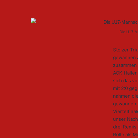
Die U17-Ma
Stolzer Tr
gewannen a
zusammen m
AOK-Hallen
sich das v
mit 2:0 ge
nahmen die
gewonnen h
Viertelfina
unser Nach
drei Remis
Rolle als M