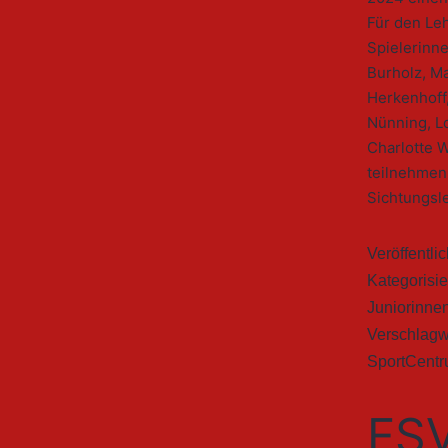
Für den Le
Spielerinn
Burholz, Ma
Herkenhoff
Nünning, L
Charlotte 
teilnehmen
Sichtungsl
Veröffentli
Kategorisie
Juniorinne
Verschlagw
SportCentr
FSV