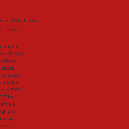
Foto: FLVW)
uniorinnen
alen (FLVW)
richtete
 setzte
 Endspiel
ier Bällen
letzt 2020
 FSV im
beendete
iege und
en ihrer
greiche