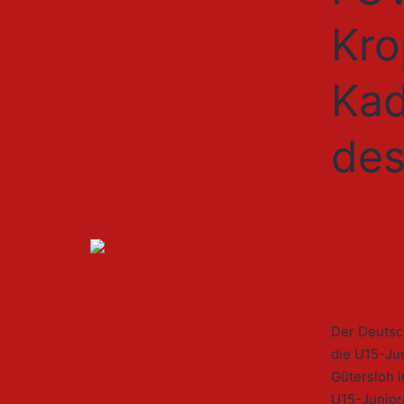
Kro
Kad
de
Der Deutsc
die U15-Jun
Gütersloh 
U15-Junior