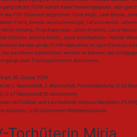
hrgang hat der FLVW seinen Kader bekanntgegeben, dem gleich 
en des FSV Gütersloh angehören. Cisel Akgül, Leah Blome, Joh
dleen Franz, Aurelie Jessica Heisinger, Larissa Henkel, Johann
, Merle Hokamp, Finja Kappmeier, Janne Krumme, Laura Naccara
otte Schnoor, Antonia Schön, Joyce Schüttelhöfer, Hannah We
Weinhold werden an der FLVW-Maßnahme im SportCentrum Kai
. Die berufenen Spielerinnen werden im Rahmen des eintägige
ehrgangs zwei Trainingseinheiten absolvieren.
cht am
30. Januar 2024
rt als
1. Mannschaft
,
2. Mannschaft
,
Pressemitteilung
,
U-16 Man
n)
,
U-17 Mannschaft (B-Juniorinnen)
ortet mit
Fußball- und Leichtathletik-Verband Westfalen (FLVW
um Kaiserau
,
U19-Juniorinnen-Westfalenauswahl
-Torhüterin Mirja