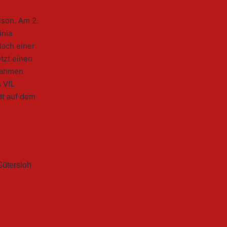
ison. Am 2.
inia
Nach einer
tzt einen
Rahmen
s VfL
dt auf dem
ütersloh