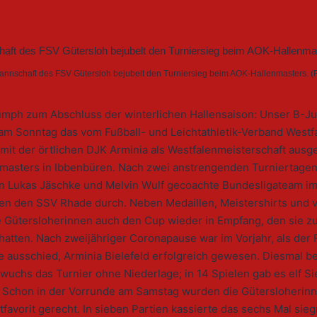
nnschaft des FSV Gütersloh bejubelt den Turniersieg beim AOK-Hallenmasters. (
iumph zum Abschluss der winterlichen Hallensaison: Unser B-J
m Sonntag das vom Fußball- und Leichtathletik-Verband Westf
it der örtlichen DJK Arminia als Westfalenmeisterschaft ausge
masters in Ibbenbüren. Nach zwei anstrengenden Turniertagen
on Lukas Jäschke und Melvin Wulf gecoachte Bundesligateam im
gen den SSV Rhade durch. Neben Medaillen, Meistershirts und v
 Gütersloherinnen auch den Cup wieder in Empfang, den sie zu
atten. Nach zweijähriger Coronapause war im Vorjahr, als der
le ausschied, Arminia Bielefeld erfolgreich gewesen. Diesmal 
wuchs das Turnier ohne Niederlage; in 14 Spielen gab es elf S
. Schon in der Vorrunde am Samstag wurden die Gütersloherinn
itfavorit gerecht. In sieben Partien kassierte das sechs Mal sie