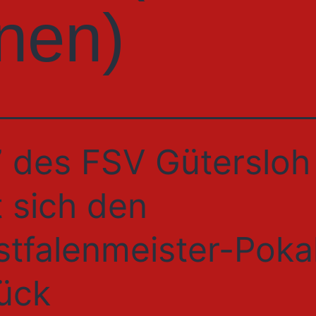
nnen)
 des FSV Gütersloh
t sich den
tfalenmeister-Poka
ück