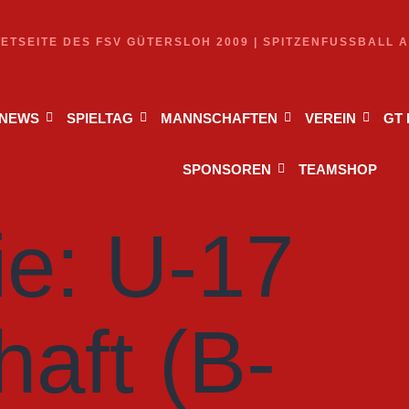
NETSEITE DES FSV GÜTERSLOH 2009 | SPITZENFUSSBALL 
NEWS
SPIELTAG
MANNSCHAFTEN
VEREIN
GT
SPONSOREN
TEAMSHOP
ie:
U-17
aft (B-