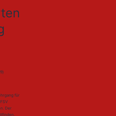
rten
g
ehrgang für
s FSV
n. Der
tfinden.