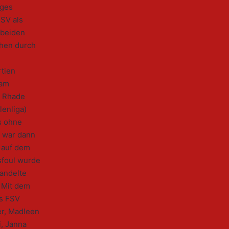
iges
FSV als
 beiden
chen durch
rtien
eam
V Rhade
lenliga)
us ohne
 war dann
s auf dem
sfoul wurde
wandelte
 Mit dem
es FSV
r, Madleen
, Janna