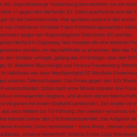
in der Jugendherberge Tecklenburg übernachtete, nur ein einz
beim 1:1 gegen den Herforder SV. Damit qualifizierte sich der 
ger für die Zwischenrunde. Hier gerieten unsere in den ersten
ch von Cheftrainer Christian Franz-Pohlmann gecoachten Mäd
schieden gegen den Regionalligisten Delbrücker SC und den
gisten Herford in Zugzwang. Nun mussten die drei weiteren Pa
gewonnen werden, um das Halbfinale zu erreichen. Weil das T
en den Schalter umlegte, gelang das mit Erfolgen über den SS
ga), SC Bielefeld (Bezirksliga) und Fortuna Freudenberg (Westfa
. Im Halbfinale war dann Westfalenligist SC Westfalia Kinderha
en unseren Talentschuppen. Das Finale gegen den SSV Rhade
ll vorentschieden. Schon nach einer Minute standen drei Foul
robust einsteigenden Gegners, und ab dem vierten Mannschaft
re Vergehen mit einem Strafstoß sanktioniert. Den ersten ver
 aus neun Metern zur 1:0-Führung. Den zweiten verschoss sie.
chte Hannah Leßner den 2:0-Endstand perfekt. Das Aufgebot d
 Janne Krumme, Linna Hermsmeier – Nova Wicke, Hannah Leßne
a Bendix, Johanna Herkenhoff, Antonia Schön, Lucy Wisniewski