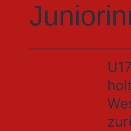
Juniori
U17
hol
Wes
zur