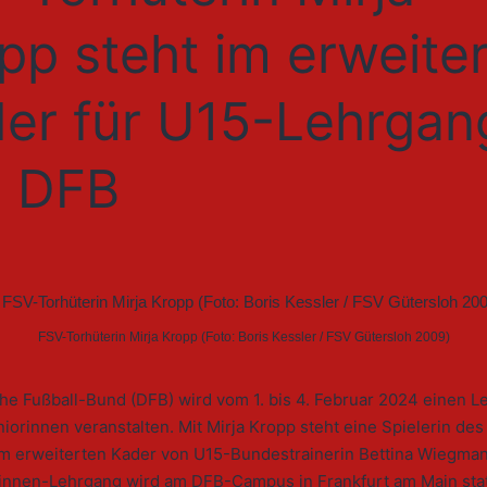
pp steht im erweite
er für U15-Lehrgan
s DFB
FSV-Torhüterin Mirja Kropp (Foto: Boris Kessler / FSV Gütersloh 2009)
he Fußball-Bund (DFB) wird vom 1. bis 4. Februar 2024 einen L
iorinnen veranstalten. Mit Mirja Kropp steht eine Spielerin de
im erweiterten Kader von U15-Bundestrainerin Bettina Wiegman
innen-Lehrgang wird am DFB-Campus in Frankfurt am Main stat