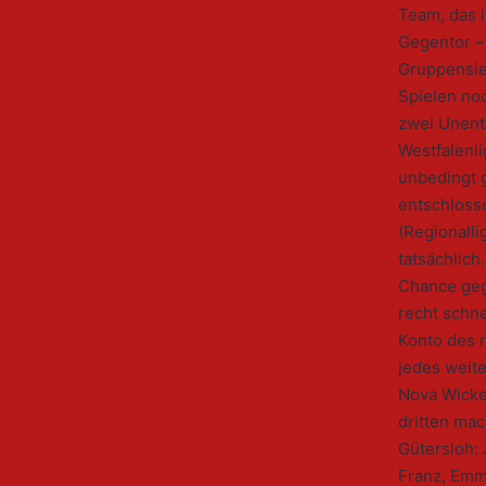
Team, das 
Gegentor – 
Gruppensie
Spielen no
zwei Unent
Westfalenli
unbedingt 
entschloss
(Regionalli
tatsächlich
Chance geg
recht schne
Konto des 
jedes weite
Nova Wicke
dritten ma
Gütersloh:
Franz, Emm