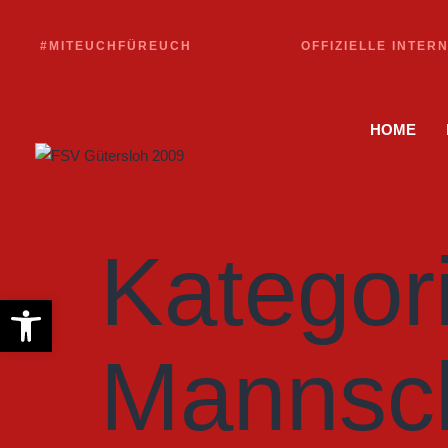
#MITEUCHFÜREUCH
OFFIZIELLE INTER
HOME
Kategor
Werkzeugleiste öffnen
Mannsch