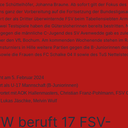
ce Schüttelhöfer, Johanna Braune. Ab sofort gilt der Fokus des
ms ganz der Vorbereitung auf die Fortsetzung der Bundesligasa
rt der als Dritter überwinternde FSV beim Tabellensiebten Arm
Zwei Testspiele haben die Gütersloherinnen bereits bestritten. 
 gegen die männliche C-Jugend des SV Avenwedde gab es zule
über den VfL Bochum. Am kommenden Wochenende stehen im 
nsturniers in Hille weitere Partien gegen die B-Juniorinnen de
sowie die Frauen des FC Schalke 04 II sowie des TuS Nettelste
cht am
5. Februar 2024
rt als
U-17 Mannschaft (B-Juniorinnen)
ortet mit
AOK Hallenmasters
,
Christian Franz-Pohlmann
,
FSV G
,
Lukas Jäschke
,
Melvin Wulf
W beruft 17 FSV-