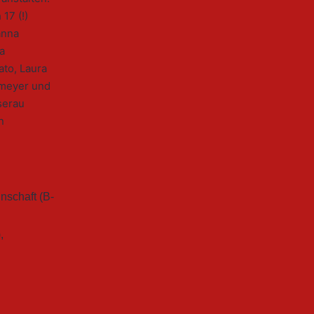
17 (!)
anna
a
to, Laura
hmeyer und
serau
n
nschaft (B-
)
,