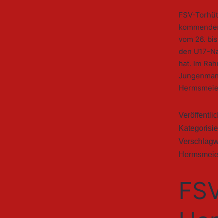
FSV-Torhüt
kommenden 
vom 26. bi
den U17-Nat
hat. Im Ra
Jungenmann
Hermsmeier
Veröffentli
Kategorisie
Verschlagw
Hermsmeie
FSV