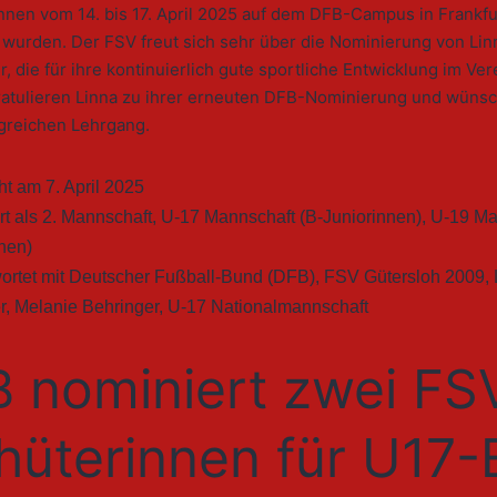
innen vom 14. bis 17. April 2025 auf dem DFB-Campus in Frankf
 wurden. Der FSV freut sich sehr über die Nominierung von Lin
 die für ihre kontinuierlich gute sportliche Entwicklung im Ver
gratulieren Linna zu ihrer erneuten DFB-Nominierung und wünsc
lgreichen Lehrgang.
cht am
7. April 2025
rt als
2. Mannschaft
,
U-17 Mannschaft (B-Juniorinnen)
,
U-19 Ma
nen)
ortet mit
Deutscher Fußball-Bund (DFB)
,
FSV Gütersloh 2009
,
r
,
Melanie Behringer
,
U-17 Nationalmannschaft
 nominiert zwei FS
hüterinnen für U17