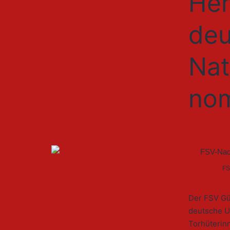
Her
deu
Nat
nom
FS
Der FSV Güt
deutsche U
Torhüterinn