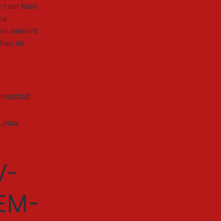
urt am Main
na
ein belohnt
hen ihr
nnschaft
Linna
V-
-EM-