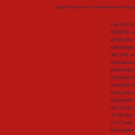
Jürgen Tönsfeuerborn, Vorsitzender des Kreisjug
Der FSV Gü
(DFB) für 
erhält eine
ehemaligen
der DFB Ver
Nachwuchsf
Bonuszahlu
erstmals mi
jeweilige V
sind zweck
eingesetzt
von Linna 
17-jährige 
U17-Team, 
Ihre stark