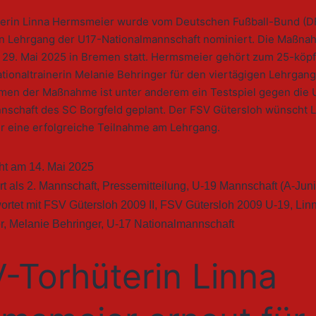
erin Linna Hermsmeier wurde vom Deutschen Fußball-Bund (DF
Lehrgang der U17-Nationalmannschaft nominiert. Die Maßnah
s 29. Mai 2025 in Bremen statt. Hermsmeier gehört zum 25-köpf
ionaltrainerin Melanie Behringer für den viertägigen Lehrgan
hmen der Maßnahme ist unter anderem ein Testspiel gegen die 
schaft des SC Borgfeld geplant. Der FSV Gütersloh wünscht L
 eine erfolgreiche Teilnahme am Lehrgang.
cht am
14. Mai 2025
rt als
2. Mannschaft
,
Pressemitteilung
,
U-19 Mannschaft (A-Juni
ortet mit
FSV Gütersloh 2009 II
,
FSV Gütersloh 2009 U-19
,
Lin
r
,
Melanie Behringer
,
U-17 Nationalmannschaft
-Torhüterin Linna