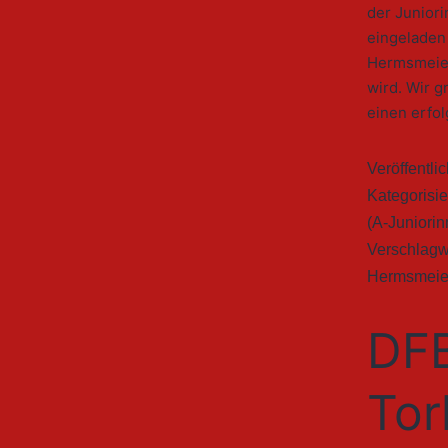
der Junior
eingeladen
Hermsmeier,
wird. Wir 
einen erfo
Veröffentli
Kategorisie
(A-Juniorin
Verschlagw
Hermsmeie
DFB
Tor