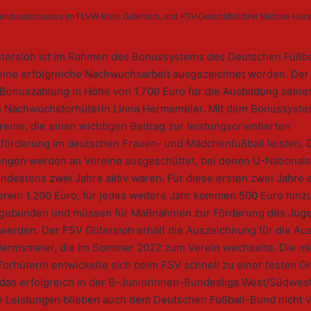
endausschusses im FLVW-Kreis Gütersloh, und FSV-Geschäftsführer Michael Horstkö
tersloh ist im Rahmen des Bonussystems des Deutschen Fußb
seine erfolgreiche Nachwuchsarbeit ausgezeichnet worden. Der
 Bonuszahlung in Höhe von 1.700 Euro für die Ausbildung seine
 Nachwuchstorhüterin Linna Hermsmeier. Mit dem Bonussyste
eine, die einen wichtigen Beitrag zur leistungsorientierten
örderung im deutschen Frauen- und Mädchenfußball leisten. 
ngen werden an Vereine ausgeschüttet, bei denen U-Nationals
ndestens zwei Jahre aktiv waren. Für diese ersten zwei Jahre e
erein 1.200 Euro, für jedes weitere Jahr kommen 500 Euro hinzu
gebunden und müssen für Maßnahmen zur Förderung des Juge
 werden. Der FSV Gütersloh erhält die Auszeichnung für die Au
Hermsmeier, die im Sommer 2022 zum Verein wechselte. Die mit
Torhüterin entwickelte sich beim FSV schnell zu einer festen G
das erfolgreich in der B-Juniorinnen-Bundesliga West/Südwest 
en Leistungen blieben auch dem Deutschen Fußball-Bund nicht 