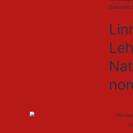
Gütersloh 
Lin
Leh
Nat
nom
FS