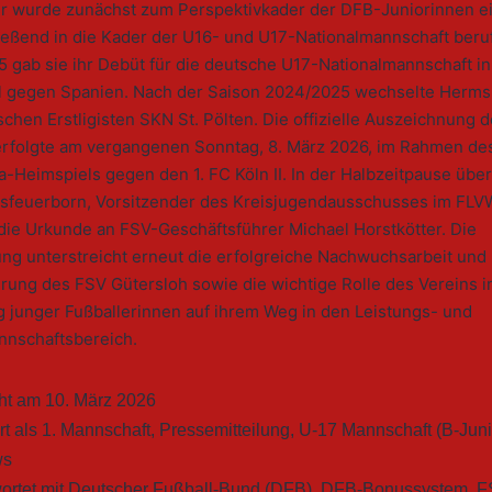
 wurde zunächst zum Perspektivkader der DFB-Juniorinnen e
ießend in die Kader der U16- und U17-Nationalmannschaft beru
5 gab sie ihr Debüt für die deutsche U17-Nationalmannschaft i
l gegen Spanien. Nach der Saison 2024/2025 wechselte Herm
schen Erstligisten SKN St. Pölten. Die offizielle Auszeichnung 
erfolgte am vergangenen Sonntag, 8. März 2026, im Rahmen de
a-Heimspiels gegen den 1. FC Köln II. In der Halbzeitpause über
sfeuerborn, Vorsitzender des Kreisjugendausschusses im FLV
die Urkunde an FSV-Geschäftsführer Michael Horstkötter. Die
ng unterstreicht erneut die erfolgreiche Nachwuchsarbeit und
rung des FSV Gütersloh sowie die wichtige Rolle des Vereins i
g junger Fußballerinnen auf ihrem Weg in den Leistungs- und
nnschaftsbereich.
cht am
10. März 2026
rt als
1. Mannschaft
,
Pressemitteilung
,
U-17 Mannschaft (B-Juni
ws
ortet mit
Deutscher Fußball-Bund (DFB)
,
DFB-Bonussystem
,
F