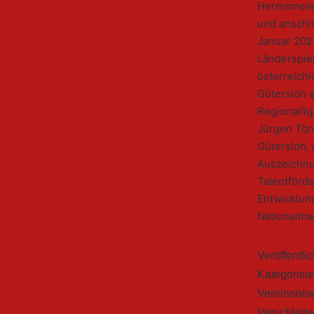
Hermsmeier
und anschl
Januar 202
Länderspie
österreichi
Gütersloh 
Regionallig
Jürgen Tön
Gütersloh, 
Auszeichnu
Talentförde
Entwicklun
Nationalma
Veröffentli
Kategorisie
Vereinsne
Verschlagw