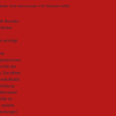
tter. (Foto: Boris Kessler / FSV GÜtersloh 2009)
all-Bundes
 Verein
r
m würdigt
Die
pielerinnen
rhält der
. Die Mittel
ndfußballs
sbildung
tlerweile
röße im
spielte.
verborgen: