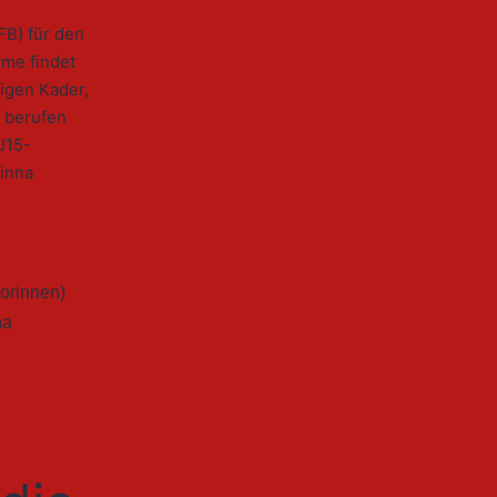
B) für den
me findet
igen Kader,
g berufen
U15-
inna
orinnen)
na