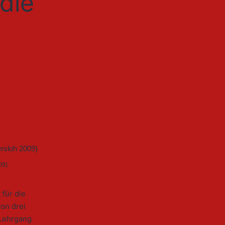
die
09)
für die
on drei
 Lehrgang