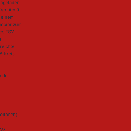
ingeladen
fen. Am 9.
n einem
smeier zum
des FSV
s
reichte
W-Kreis
n der
orinnen)
,
SV