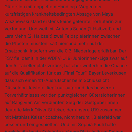
Gütersloh mit doppeltem Handicap. Wegen der
kurzfristigen krankheitsbedingten Absage von Maya
Wisznewski stand erstens keine gelernte Torhüterin zur
Verfügung. Und weil mit Antonia Schön (1. Halbzeit) und
Lara Mehn (2. Halbzeit) zwei Feldspielerinnen zwischen
die Pfosten mussten, saß niemand mehr auf der
Ersatzbank. Insofern war die 0:3-Niederlage erklärbar. Der
FSV fiel damit in der WDFV-U19-Juniorinnen-Liga zwar auf
den 5. Tabellenplatz zurück, hat aber weiterhin die Chance
auf die Qualifikation für das „Final Four“. Bayer Leverkusen,
dass sich einen 1:1-Ausrutscher beim Schlusslicht
Düsseldorf leistete, liegt nur aufgrund des besseren
Torverhältnisses vor den punktgleichen Gütersloherinnen
auf Rang vier. Am verdienten Sieg der Gastgeberinnen
deutelte Mark Oliver Stricker, der unsere U19 zusammen
mit Matthias Kaiser coachte, nicht herum: „Bielefeld war
besser und eingespielter.“ Und mit Sophia Pauli hatte
Arminia die beste Spielerin auf dem Platz in ihren Reihen.