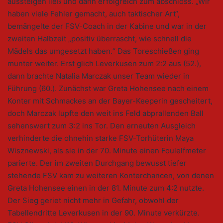
aussteigen ließ und dann erfolgreich zum abschloss. „Wir
haben viele Fehler gemacht, auch taktischer Art“,
bemängelte der FSV-Coach in der Kabine und war in der
zweiten Halbzeit „positiv überrascht, wie schnell die
Mädels das umgesetzt haben.“ Das Toreschießen ging
munter weiter. Erst glich Leverkusen zum 2:2 aus (52.),
dann brachte Natalia Marczak unser Team wieder in
Führung (60.). Zunächst war Greta Hohensee nach einem
Konter mit Schmackes an der Bayer-Keeperin gescheitert,
doch Marczak lupfte den weit ins Feld abprallenden Ball
sehenswert zum 3:2 ins Tor. Den erneuten Ausgleich
verhinderte die ohnehin starke FSV-Torhüterin Maya
Wisznewski, als sie in der 70. Minute einen Foulelfmeter
parierte. Der im zweiten Durchgang bewusst tiefer
stehende FSV kam zu weiteren Konterchancen, von denen
Greta Hohensee einen in der 81. Minute zum 4:2 nutzte.
Der Sieg geriet nicht mehr in Gefahr, obwohl der
Tabellendritte Leverkusen in der 90. Minute verkürzte.