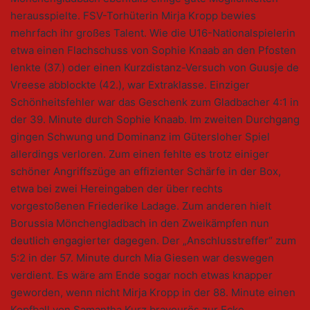
herausspielte. FSV-Torhüterin Mirja Kropp bewies
mehrfach ihr großes Talent. Wie die U16-Nationalspielerin
etwa einen Flachschuss von Sophie Knaab an den Pfosten
lenkte (37.) oder einen Kurzdistanz-Versuch von Guusje de
Vreese abblockte (42.), war Extraklasse. Einziger
Schönheitsfehler war das Geschenk zum Gladbacher 4:1 in
der 39. Minute durch Sophie Knaab. Im zweiten Durchgang
gingen Schwung und Dominanz im Gütersloher Spiel
allerdings verloren. Zum einen fehlte es trotz einiger
schöner Angriffszüge an effizienter Schärfe in der Box,
etwa bei zwei Hereingaben der über rechts
vorgestoßenen Friederike Ladage. Zum anderen hielt
Borussia Mönchengladbach in den Zweikämpfen nun
deutlich engagierter dagegen. Der „Anschlusstreffer“ zum
5:2 in der 57. Minute durch Mia Giesen war deswegen
verdient. Es wäre am Ende sogar noch etwas knapper
geworden, wenn nicht Mirja Kropp in der 88. Minute einen
Kopfball von Samantha Kurz bravourös zur Ecke