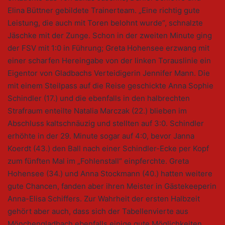
Elina Büttner gebildete Trainerteam. „Eine richtig gute
Leistung, die auch mit Toren belohnt wurde“, schnalzte
Jäschke mit der Zunge. Schon in der zweiten Minute ging
der FSV mit 1:0 in Führung; Greta Hohensee erzwang mit
einer scharfen Hereingabe von der linken Torauslinie ein
Eigentor von Gladbachs Verteidigerin Jennifer Mann. Die
mit einem Steilpass auf die Reise geschickte Anna Sophie
Schindler (17.) und die ebenfalls in den halbrechten
Strafraum enteilte Natalia Marczak (22.) blieben im
Abschluss kaltschnäuzig und stellten auf 3:0. Schindler
erhöhte in der 29. Minute sogar auf 4:0, bevor Janna
Koerdt (43.) den Ball nach einer Schindler-Ecke per Kopf
zum fünften Mal im „Fohlenstall“ einpferchte. Greta
Hohensee (34.) und Anna Stockmann (40.) hatten weitere
gute Chancen, fanden aber ihren Meister in Gästekeeperin
Anna-Elisa Schiffers. Zur Wahrheit der ersten Halbzeit
gehört aber auch, dass sich der Tabellenvierte aus
Mönchengladbach ebenfalls einige gute Möglichkeiten