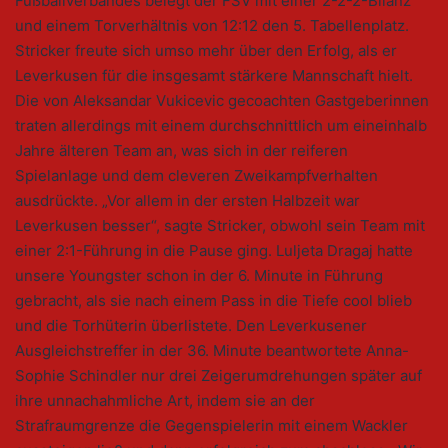
Fußballverbandes belegt der FSV mit einer 2-2-2-Bilanz
und einem Torverhältnis von 12:12 den 5. Tabellenplatz.
Stricker freute sich umso mehr über den Erfolg, als er
Leverkusen für die insgesamt stärkere Mannschaft hielt.
Die von Aleksandar Vukicevic gecoachten Gastgeberinnen
traten allerdings mit einem durchschnittlich um eineinhalb
Jahre älteren Team an, was sich in der reiferen
Spielanlage und dem cleveren Zweikampfverhalten
ausdrückte. „Vor allem in der ersten Halbzeit war
Leverkusen besser“, sagte Stricker, obwohl sein Team mit
einer 2:1-Führung in die Pause ging. Luljeta Dragaj hatte
unsere Youngster schon in der 6. Minute in Führung
gebracht, als sie nach einem Pass in die Tiefe cool blieb
und die Torhüterin überlistete. Den Leverkusener
Ausgleichstreffer in der 36. Minute beantwortete Anna-
Sophie Schindler nur drei Zeigerumdrehungen später auf
ihre unnachahmliche Art, indem sie an der
Strafraumgrenze die Gegenspielerin mit einem Wackler