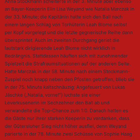
Anna Stockmann scheiterte in der 3. Minute aber ebenso
an Bayer-Keeperin Elin Lisa Weyand wie Natalia Marczak in
der 33. Minute; die Kapitänin hatte sich den Ball nach
einem langen Schlag von Torhüterin Leah Blome selbst
per Kopf vorgelegt und die letzte gegnerische Reihe dann
übersprintet. Auch im zweiten Durchgang geriet die
lautstark dirigierende Leah Blome nicht wirklich in
Bedrängnis. Stattdessen häuften sich mit zunehmender
Spielzeit die Strafraumsituationen auf der anderen Seite.
Hatte Marczak in der 58. Minute nach einem Stockmann-
Zuspiel noch knapp neben den Pfosten getroffen, blieb sie
in der 75. Minute kaltschnäuzig: Angefeuert von Lukas
Jäschke („Natalia, vorne!“) luchste sie einer
Leverkusenerin im Sechzehner den Ball ab und
verwandelte die Top-Chance zum 1:0. Danach hatten es
die Gäste nur ihrer starken Keeperin zu verdanken, dass
der Gütersloher Sieg nicht höher ausfiel, denn Weyand
parierte in der 78. Minute zwei Schüsse von Sophie Haag