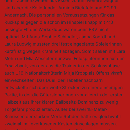
dem Tabellenzweiten aus Essen zu tun; weitere Gegner
sind aber die Kellerkinder Arminia Bielefeld und SG 99
Andernach. Die personellen Voraussetzungen für das
Rückspiel gegen die schon im Hinspiel knapp mit 4:3
besiegte Elf des Werksklubs waren beim FSV nicht
optimal. Mit Anna-Sophie Schindler, Janna Koerdt und
Laura Ludwig mussten drei fest eingeplante Spielerinnen
kurzfristig wegen Krankheit absagen. Somit saßen mit Lara
Mehn und Mia Wesseler nur zwei Feldspielerinnen auf der
Ersatzbank, von der aus die Trainer in der Schlussphase
auch U16-Nationaltorhüterin Mirja Kropp als Offensivkraft
einwechselten. Das Duell der Tabellennachbarn
entwickelte sich über weite Strecken zu einer einseitigen
Partie, in der die Gütersloherinnen vor allem in der ersten
Halbzeit aus ihrer klaren Ballbesitz-Dominanz zu wenig
Torgefahr produzierten. Außer bei zwei 18-Meter-
Schüssen der starken Merle Rohden hätte es gleichwohl
zweimal im Leverkusener Kasten einschlagen müssen.