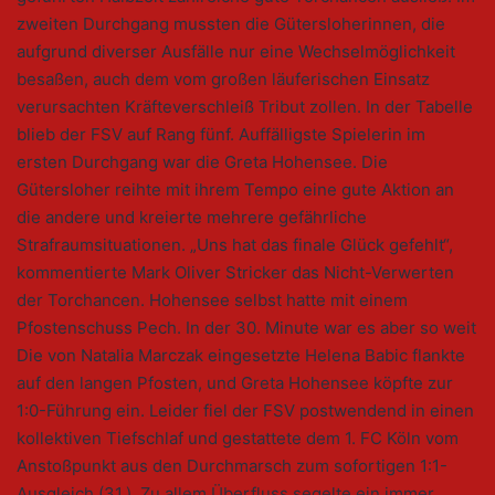
zweiten Durchgang mussten die Gütersloherinnen, die
aufgrund diverser Ausfälle nur eine Wechselmöglichkeit
besaßen, auch dem vom großen läuferischen Einsatz
verursachten Kräfteverschleiß Tribut zollen. In der Tabelle
blieb der FSV auf Rang fünf. Auffälligste Spielerin im
ersten Durchgang war die Greta Hohensee. Die
Gütersloher reihte mit ihrem Tempo eine gute Aktion an
die andere und kreierte mehrere gefährliche
Strafraumsituationen. „Uns hat das finale Glück gefehlt“,
kommentierte Mark Oliver Stricker das Nicht-Verwerten
der Torchancen. Hohensee selbst hatte mit einem
Pfostenschuss Pech. In der 30. Minute war es aber so weit
Die von Natalia Marczak eingesetzte Helena Babic flankte
auf den langen Pfosten, und Greta Hohensee köpfte zur
1:0-Führung ein. Leider fiel der FSV postwendend in einen
kollektiven Tiefschlaf und gestattete dem 1. FC Köln vom
Anstoßpunkt aus den Durchmarsch zum sofortigen 1:1-
Ausgleich (31.). Zu allem Überfluss segelte ein immer