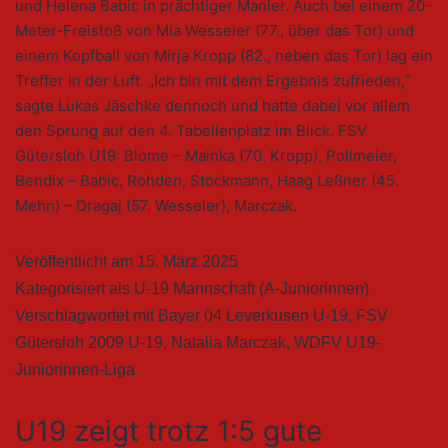
und Helena Babic in prächtiger Manier. Auch bei einem 20-
Meter-Freistoß von Mia Wesseler (77., über das Tor) und
einem Kopfball von Mirja Kropp (82., neben das Tor) lag ein
Treffer in der Luft. „Ich bin mit dem Ergebnis zufrieden,“
sagte Lukas Jäschke dennoch und hatte dabei vor allem
den Sprung auf den 4. Tabellenplatz im Blick. FSV
Gütersloh U19: Blome – Mainka (70. Kropp), Pollmeier,
Bendix – Babic, Rohden, Stockmann, Haag Leßner (45.
Mehn) – Dragaj (57. Wesseler), Marczak.
Veröffentlicht am
15. März 2025
Kategorisiert als
U-19 Mannschaft (A-Juniorinnen)
Verschlagwortet mit
Bayer 04 Leverkusen U-19
,
FSV
Gütersloh 2009 U-19
,
Natalia Marczak
,
WDFV U19-
Juniorinnen-Liga
U19 zeigt trotz 1:5 gute